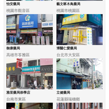
怡安藥局
藝文啄木鳥藥局
桃園市觀音區
桃園市桃園區
御康藥局
博醫仁愛藥局
高雄市苓雅區
台北市大安區
雅里藥局崇學店
立健藥局
台南市東區
花蓮縣瑞穗鄉