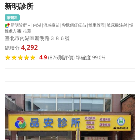
新明診所
家醫科
新明診所－|內湖|流感疫苗|帶狀疱疹疫苗|體重管理|玻尿酸注射|慢
性處方箋|推薦
臺北市內湖區新明路３８６號
4,292
總積分
4.9
(876則評價) 準確度 99.0%