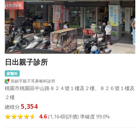
日出親子診所
家醫科
吳鎮宇親子耳鼻喉科診所
桃園市桃園區中山路８２４號１樓及２樓、８２６號１樓及
２樓
5,354
總積分
4.6
(1,164則評價) 準確度 99.0%