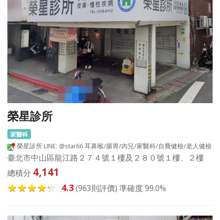
榮星診所
家醫科
榮星診所 LINE: @star66 耳鼻喉/腸胃/內兒/家醫科/自費健檢/老人健檢
臺北市中山區龍江路２７４號１樓及２８０號１樓、２樓
4,141
總積分
4.3
(963則評價) 準確度 99.0%