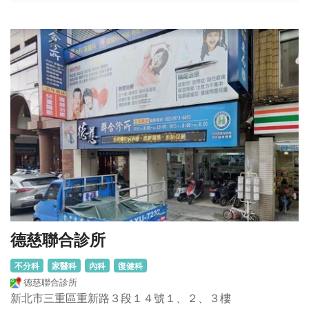
德慈聯合診所
不分科
家醫科
內科
復健科
德慈聯合診所
新北市三重區重新路３段１４號１、２、３樓