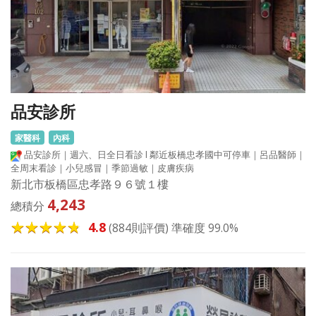
品安診所
家醫科
內科
品安診所｜週六、日全日看診 l 鄰近板橋忠孝國中可停車｜呂品醫師｜
全周末看診｜小兒感冒｜季節過敏｜皮膚疾病
新北市板橋區忠孝路９６號１樓
4,243
總積分
4.8
(884則評價) 準確度 99.0%