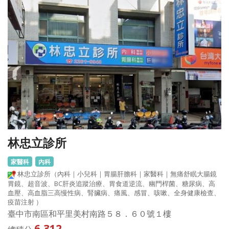
林忠立診所
家醫科
內科
林忠立診所（內科｜小兒科｜胃腸肝膽科｜家醫科｜無痛舒眠大腸鏡
胃鏡、超音波、BC肝炎追蹤治療、胃食道逆流、幽門桿菌、糖尿病、高
血壓、高血脂三高慢性病、腎臟病、痛風、感冒、咳嗽、全身健康檢查、
疫苗注射 ）
臺中市南區和平里美村南路５８．６０號１樓
6,312