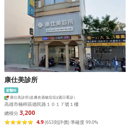
康仕美診所
家醫科
康仕美診所(皮膚炎過敏痘痘)(週日看診）
高雄市楠梓區德民路１０１７號１樓
3,200
總積分
4.9
(653則評價) 準確度 99.0%