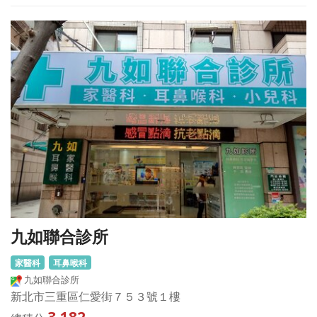
九如聯合診所
家醫科
耳鼻喉科
九如聯合診所
新北市三重區仁愛街７５３號１樓
3,182