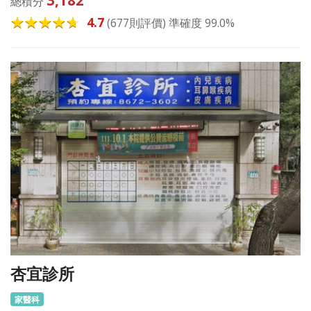
總積分
4.7
(677則評價) 準確度 99.0%
杏宜診所
家醫科