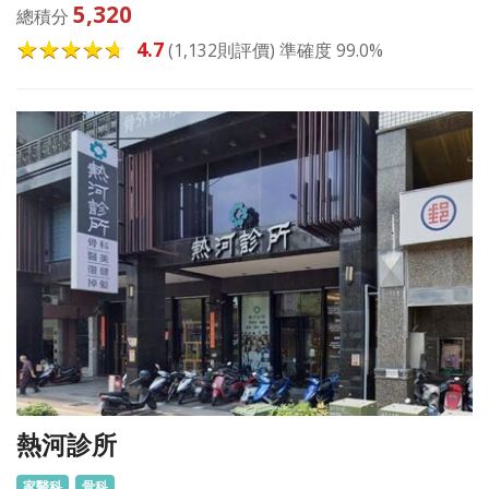
5,320
總積分
4.7
(1,132則評價) 準確度 99.0%
熱河診所
家醫科
骨科