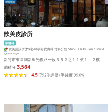
歆美皮診所
家醫科
歆美皮診所(竹科)-林祺彬皮膚科 竹科分院 Shin Beauty Skin Clinic &
Aesthetics
新竹市東區關新里光復路一段３６２之１１號１－２樓
3,564
總積分
4.5
(792則評價) 準確度 99.0%