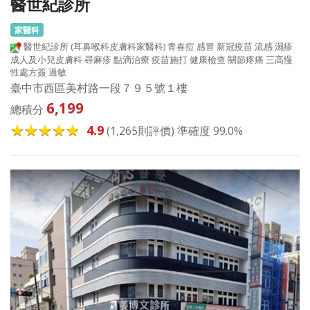
醫世紀診所
家醫科
醫世紀診所 (耳鼻喉科皮膚科家醫科) 青春痘 感冒 新冠疫苗 流感 濕疹
成人及小兒皮膚科 尋麻疹 點滴治療 疫苗施打 健康檢查 關節疼痛 三高慢
性處方簽 過敏
臺中市西區美村路一段７９５號１樓
6,199
總積分
4.9
(1,265則評價) 準確度 99.0%