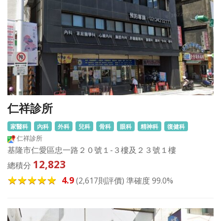
仁祥診所
家醫科
內科
外科
兒科
骨科
眼科
精神科
復健科
仁祥診所
基隆市仁愛區忠一路２０號１-３樓及２３號１樓
12,823
總積分
4.9
(2,617則評價) 準確度 99.0%