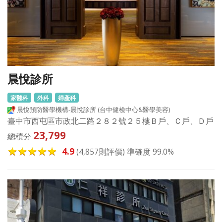
晨悅診所
家醫科
外科
婦產科
晨悅預防醫學機構-晨悅診所 (台中健檢中心&醫學美容)
臺中市西屯區市政北二路２８２號２５樓Ｂ戶、Ｃ戶、Ｄ戶
23,799
總積分
4.9
(4,857則評價) 準確度 99.0%