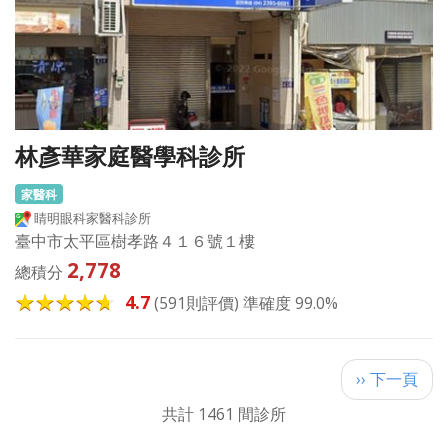
林彥華家庭醫學科診所
家醫科
睛明眼科家醫科診所
臺中市太平區樹孝路４１６號１樓
2,778
總積分
4.7
(591則評價) 準確度 99.0%
Pagination
下
›› 下一頁
一
共計 1461 間診所
頁