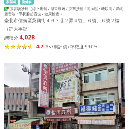
家醫科
復健科
張育驍診所（線上掛號 / 感冒發燒 / 疫苗接種 / 高血壓 / 糖尿病 / 胃鏡
超音波 / 甲状腺超音波 / 健康檢查 ）
臺北市信義區吳興街４６７巷２弄４號、６號、６號２樓
（詳大事記
4,028
總積分
4.7
(857則評價) 準確度 99.0%