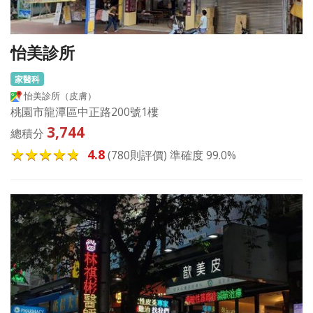
怡美診所
家醫科
怡美診所（皮膚）
桃園市龍潭區中正路200號1樓
3,744
總積分
4.8
(780則評價) 準確度 99.0%