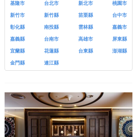
基隆市
台北市
新北市
桃園市
新竹市
新竹縣
苗栗縣
台中市
彰化縣
南投縣
雲林縣
嘉義市
嘉義縣
台南市
高雄市
屏東縣
宜蘭縣
花蓮縣
台東縣
澎湖縣
金門縣
連江縣