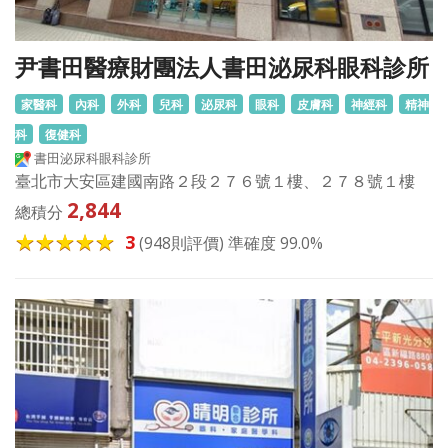
尹書田醫療財團法人書田泌尿科眼科診所
家醫科
內科
外科
兒科
泌尿科
眼科
皮膚科
神經科
精神
科
復健科
書田泌尿科眼科診所
臺北市大安區建國南路２段２７６號１樓、２７８號１樓
2,844
總積分
3
(948則評價) 準確度 99.0%