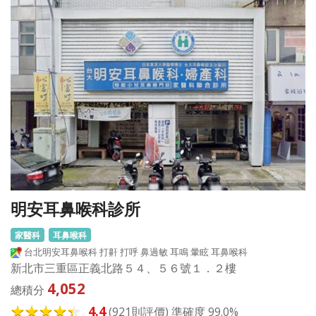
明安耳鼻喉科診所
家醫科
耳鼻喉科
台北明安耳鼻喉科 打鼾 打呼 鼻過敏 耳鳴 暈眩 耳鼻喉科
新北市三重區正義北路５４、５６號１．２樓
4,052
總積分
4.4
(921則評價) 準確度 99.0%