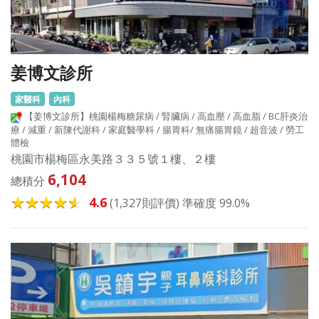
姜博文診所
家醫科
內科
【姜博文診所】桃園楊梅糖尿病 / 腎臟病 / 高血壓 / 高血脂 / BC肝炎治
療 / 減重 / 新陳代謝科 / 家庭醫學科 / 腸胃科/ 無痛腸胃鏡 / 超音波 / 勞工
體檢
桃園市楊梅區永美路３３５號１樓、２樓
6,104
總積分
4.6
(1,327則評價) 準確度 99.0%