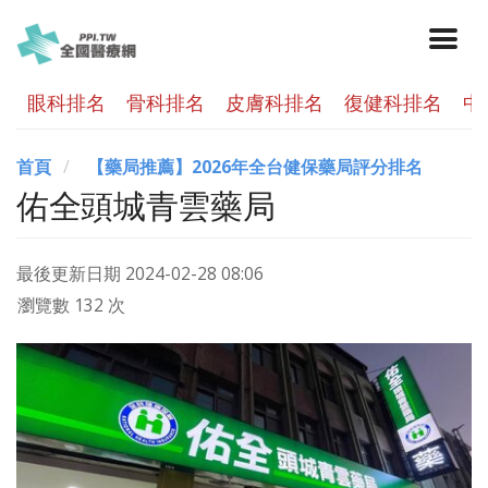
眼科排名
骨科排名
皮膚科排名
復健科排名
中
首頁
【藥局推薦】2026年全台健保藥局評分排名
佑全頭城青雲藥局
最後更新日期
2024-02-28 08:06
瀏覽數 132 次