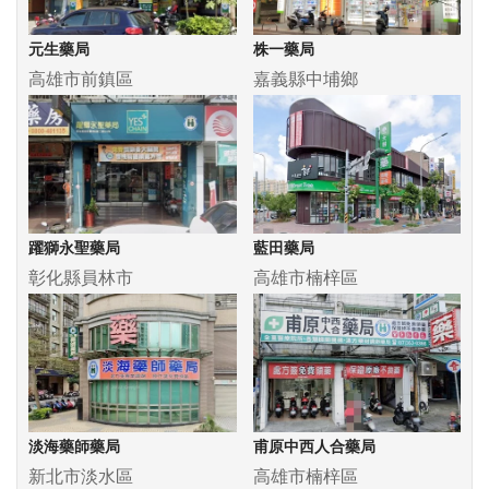
元生藥局
株一藥局
高雄市前鎮區
嘉義縣中埔鄉
躍獅永聖藥局
藍田藥局
彰化縣員林市
高雄市楠梓區
淡海藥師藥局
甫原中西人合藥局
新北市淡水區
高雄市楠梓區