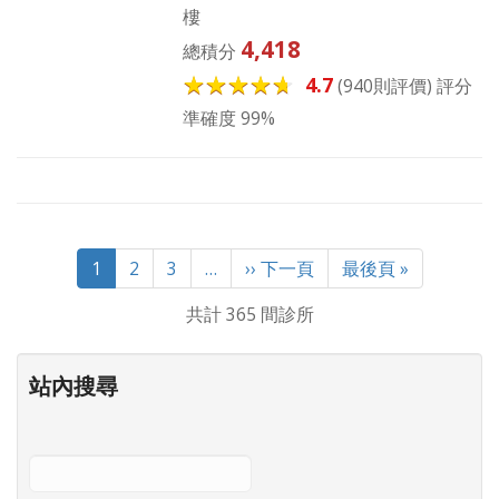
樓
4,418
總積分
4.7
(940則評價) 評分
準確度 99%
Pagination
目
1
Page
2
Page
3
…
下
›› 下一頁
Last
最後頁 »
前
一
page
共計 365 間診所
頁
頁
面
站內搜尋