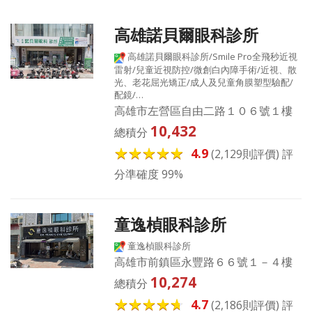
高雄諾貝爾眼科診所
高雄諾貝爾眼科診所/Smile Pro全飛秒近視
雷射/兒童近視防控/微創白內障手術/近視、散
光、老花屈光矯正/成人及兒童角膜塑型驗配/
配鏡/…
高雄市左營區自由二路１０６號１樓
10,432
總積分
4.9
(2,129則評價) 評
分準確度 99%
童逸楨眼科診所
童逸楨眼科診所
高雄市前鎮區永豐路６６號１－４樓
10,274
總積分
4.7
(2,186則評價) 評