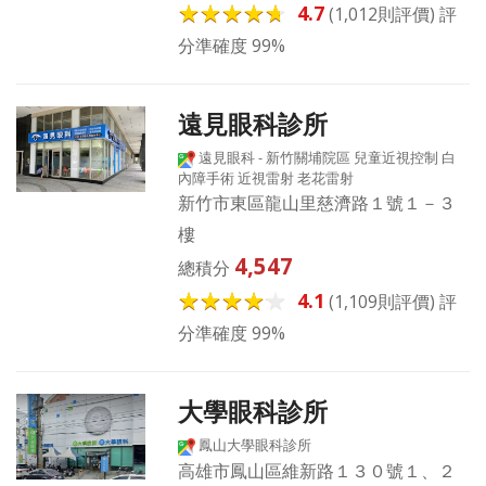
4.7
(1,012則評價) 評
分準確度 99%
遠見眼科診所
遠見眼科 - 新竹關埔院區 兒童近視控制 白
內障手術 近視雷射 老花雷射
新竹市東區龍山里慈濟路１號１－３
樓
4,547
總積分
4.1
(1,109則評價) 評
分準確度 99%
大學眼科診所
鳳山大學眼科診所
高雄市鳳山區維新路１３０號１、２