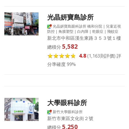
光晶妍寶島診所
光晶妍寶島眼科診所 橋和分院 | 兒童近視
防控 | 角膜塑型 | 白內障 | 乾眼症 | 飛蚊症
新北市中和區漢生東路３５３號１樓
5,582
總積分
4.8
(1,163則評價) 評
分準確度 99%
大學眼科診所
新竹大學眼科診所
新竹市東區文化街２號
5,250
總積分