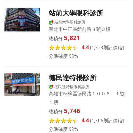
站前大學眼科診所
站前大學眼科診所
臺北市中正區館前路８號３樓
5,821
總積分
4.4
(1,323則評價) 評
分準確度 99%
德民達特楊診所
德民達特楊眼科診所
高雄市楠梓區德民路１００６－１號
１樓
5,746
總積分
4.4
(1,306則評價) 評
分準確度 99%