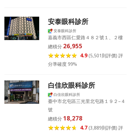
安泰眼科診所
安泰眼科診所
嘉義市西區仁愛路４８２號１、２樓
26,955
總積分
4.9
(5,501則評價) 評
分準確度 99%
白佳欣眼科診所
白佳欣眼科診所
臺中市北屯區三光里北屯路１９２–４
號
18,278
總積分
4.7
(3,889則評價) 評