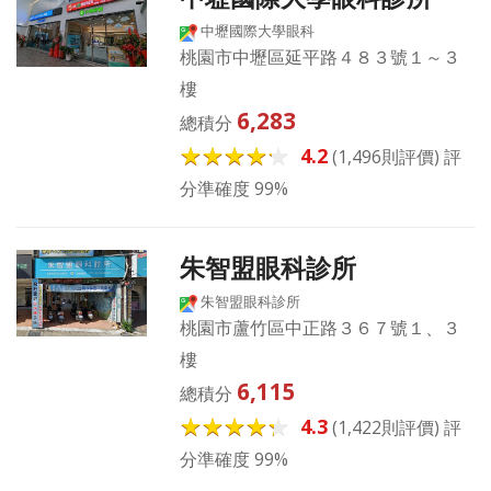
中壢國際大學眼科
桃園市中壢區延平路４８３號１～３
樓
6,283
總積分
4.2
(1,496則評價) 評
分準確度 99%
朱智盟眼科診所
朱智盟眼科診所
桃園市蘆竹區中正路３６７號１、３
樓
6,115
總積分
4.3
(1,422則評價) 評
分準確度 99%