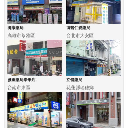
御康藥局
博醫仁愛藥局
高雄市苓雅區
台北市大安區
雅里藥局崇學店
立健藥局
台南市東區
花蓮縣瑞穗鄉