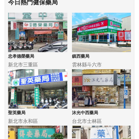
今日熱門健保藥局
忠孝德榮藥局
鎮西藥局
新北市三重區
雲林縣斗六市
聖英藥局
沐光中西藥局
新北市永和區
台北市士林區