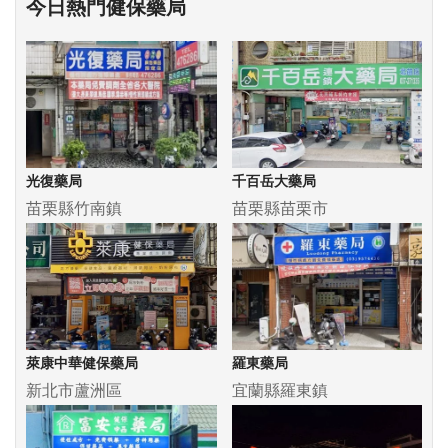
今日熱門健保藥局
光復藥局
千百岳大藥局
苗栗縣竹南鎮
苗栗縣苗栗市
萊康中華健保藥局
羅東藥局
新北市蘆洲區
宜蘭縣羅東鎮