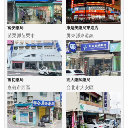
富安藥局
康是美藥局東港店
苗栗縣苗栗市
屏東縣東港鎮
甯初藥局
宏大藥師藥局
嘉義市西區
台北市大安區