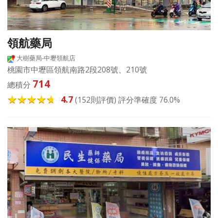
領航藥局
大樹藥局-中壢領航店
桃園市中壢區領航南路2段208號、210號
714
總積分
4.7
(152則評價) 評分準確度 76.0%