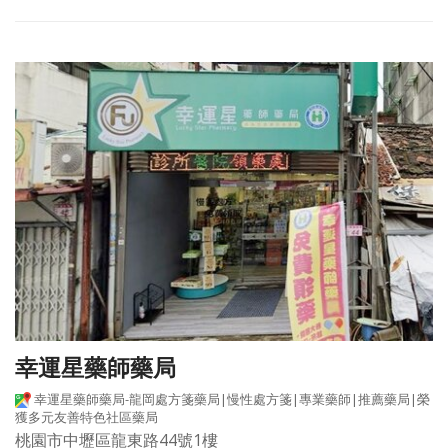
幸運星藥師藥局
幸運星藥師藥局-龍岡處方箋藥局|慢性處方箋|專業藥師|推薦藥局|榮
獲多元友善特色社區藥局
桃園市中壢區龍東路44號1樓