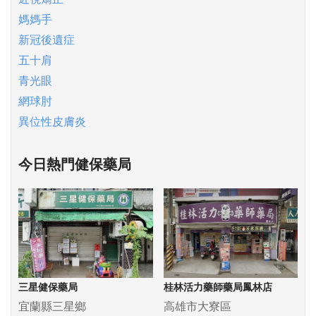
媽媽手
新冠後遺症
五十肩
青光眼
網球肘
異位性皮膚炎
今日熱門健保藥局
三星健保藥局
桂林活力藥師藥局鳳林店
宜蘭縣三星鄉
高雄市大寮區