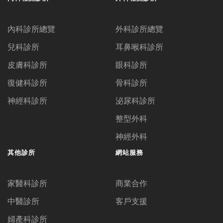
內科診所總覽
外科診所總覽
兒科診所
耳鼻喉科診所
皮膚科診所
眼科診所
復健科診所
骨科診所
神經科診所
泌尿科診所
整型外科
神經外科
其他診所
網站服務
家醫科診所
商業合作
中醫診所
客戶支援
婦產科診所