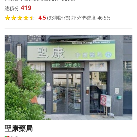
419
總積分
4.5
(93則評價) 評分準確度 46.5%
聖康藥局