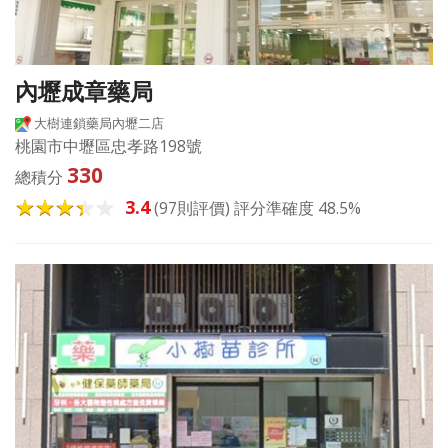
內壢成章藥局
大樹連鎖藥局內壢二店
桃園市中壢區忠孝路198號
330
總積分
3.4
(97則評價) 評分準確度 48.5%