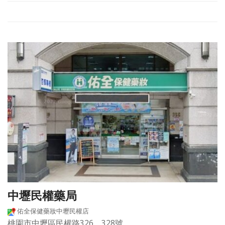
中壢民權藥局
佑全保健藥妝中壢民權店
桃園市中壢區民權路326、328號