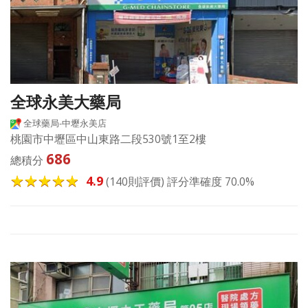
全球永美大藥局
全球藥局-中壢永美店
桃園市中壢區中山東路二段530號1至2樓
686
總積分
4.9
(140則評價) 評分準確度 70.0%