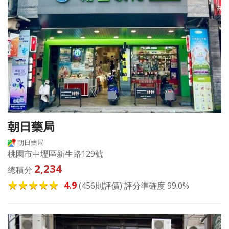
朝日藥局
朝日藥局
桃園市中壢區新生路129號
2,234
總積分
4.9
(456則評價) 評分準確度 99.0%