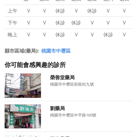
上午
V
V
休診
V
休診
V
V
下午
V
V
休診
休診
V
V
V
晚上
V
V
休診
V
V
休診
V
縣市區域(藥局)
桃園市中壢區
你可能會感興趣的診所
榮善堂藥局
桃園市中壢區前龍街九號
劉藥局
桃園市中壢區中平路169號