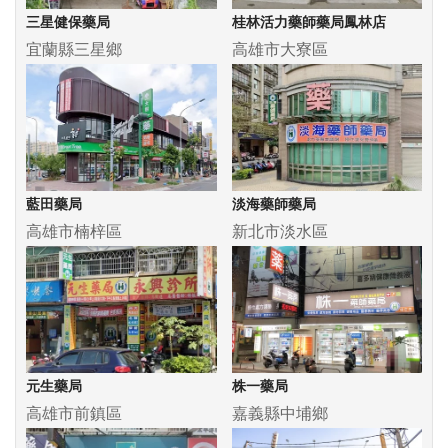
三星健保藥局
桂林活力藥師藥局鳳林店
宜蘭縣三星鄉
高雄市大寮區
藍田藥局
淡海藥師藥局
高雄市楠梓區
新北市淡水區
元生藥局
株一藥局
高雄市前鎮區
嘉義縣中埔鄉