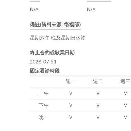
N/A
N/A
備註(資料來源: 衛福部)
星期六午 晚及星期日休診
終止合約或歇業日期
2028-07-31
固定看診時段
週一
週二
週三
上午
V
V
V
下午
V
V
V
晚上
V
V
V