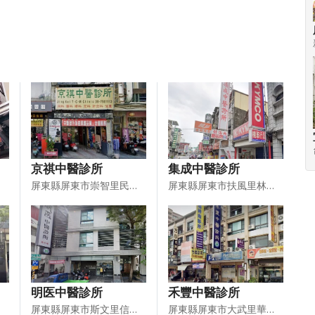
京祺中醫診所
集成中醫診所
屏東縣屏東市崇智里民族路２７５之５號１樓
屏東縣屏東市扶風里林森路２９－１３號
明医中醫診所
禾豐中醫診所
屏東縣屏東市斯文里信義路２６７號
屏東縣屏東市大武里華盛街１－２８號