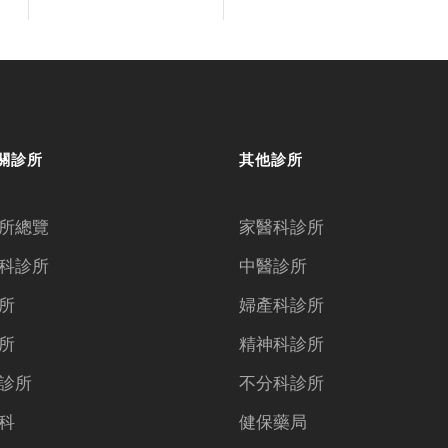
關診所
其他診所
所總覽
家醫科診所
科診所
中醫診所
所
婦產科診所
所
精神科診所
診所
不分科診所
科
健保藥局