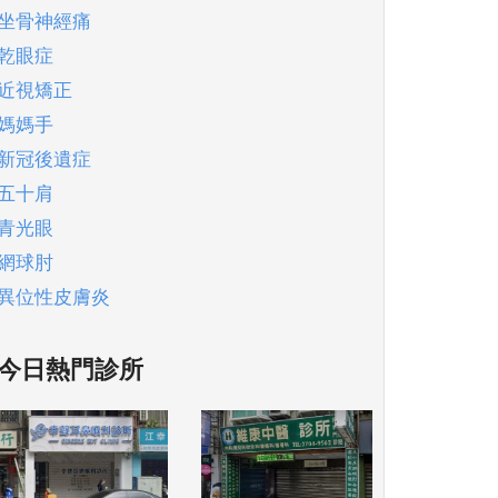
坐骨神經痛
乾眼症
近視矯正
媽媽手
新冠後遺症
五十肩
青光眼
網球肘
異位性皮膚炎
今日熱門診所