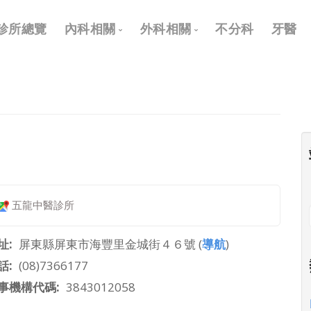
Main
診所總覽
內科相關
外科相關
不分科
牙醫
navigation
內科
外科
兒科
耳鼻喉科
皮膚科
眼科
神經科
骨科
復健科
泌尿科
五龍中醫診所
神經外科
整形外科
址
屏東縣屏東市海豐里金城街４６號 (
導航
)
話
(08)7366177
事機構代碼
3843012058