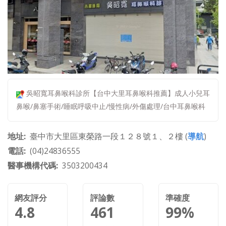
吳昭寬耳鼻喉科診所【台中大里耳鼻喉科推薦】成人小兒耳
鼻喉/鼻塞手術/睡眠呼吸中止/慢性病/外傷處理/台中耳鼻喉科
地址
臺中市大里區東榮路一段１２８號１、２樓 (
導航
)
電話
(04)24836555
醫事機構代碼
3503200434
網友評分
評論數
準確度
4.8
461
99%