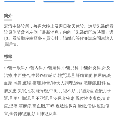
簡介
宏濟中醫診所，每週六晚上及週日整天休診。診所朱醫師看
診原則請參考左側「最新消息」內的「朱醫師門診時間」選
項。看診順序由櫃臺人員安排，請耐心等候並請詢問當診人
員詳情。
標籤
中醫一般科,中醫內科,中醫婦科,中醫兒科,中醫針灸科,針灸
治療,中西整合,中醫癌症輔助,體質調理,肝膽胃腸,糖尿病,高
血壓,感冒,氣喘,癲癇,轉骨/轉大人調理,過敏,肥胖症,眼科,皮
膚疾患,失眠,性功能障礙,中風,月經不順,月經調理,產後月子
調理,更年期調理,不孕調理,泌尿道疾患,異位性皮膚炎,青春
痘,溼疹,蕁麻疹,高血脂,耳鳴,過敏性鼻炎,暈眩,便秘,運動傷
害,坐骨神經痛,顏面神經麻庳,