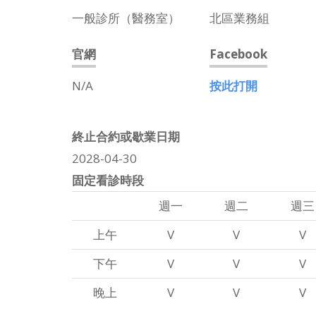
一般診所（醫務室）
北區業務組
官網
Facebook
N/A
按此打開
終止合約或歇業日期
2028-04-30
固定看診時段
週一
週二
週三
上午
V
V
V
下午
V
V
V
晚上
V
V
V