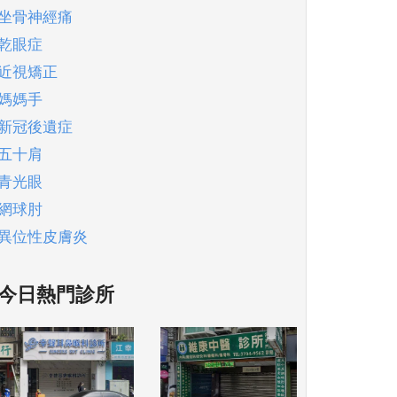
坐骨神經痛
乾眼症
近視矯正
媽媽手
新冠後遺症
五十肩
青光眼
網球肘
異位性皮膚炎
今日熱門診所