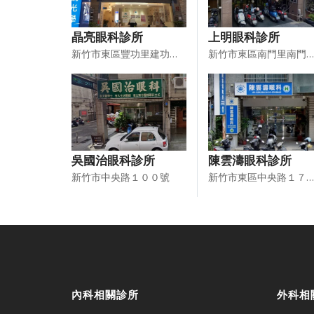
晶亮眼科診所
上明眼科診所
新竹市東區豐功里建功一路166號1至3樓
新竹市東區南門里南門街２８號
吳國治眼科診所
陳雲濤眼科診所
新竹市中央路１００號
新竹市東區中央路１７１號１樓、２樓
內科相關診所
外科相