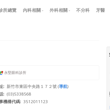
Main
診所總覽
內科相關
外科相關
不分科
牙醫
navigation
內科
外科
兒科
耳鼻喉科
皮膚科
眼科
神經科
骨科
復健科
泌尿科
永堅眼科診所
神經外科
整形外科
址
新竹市東區中央路１７２號 (
導航
)
話
(03)5338568
事機構代碼
3512011123