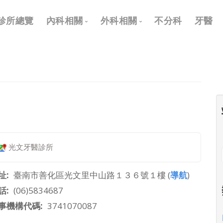
Main
診所總覽
內科相關
外科相關
不分科
牙醫
navigation
內科
外科
兒科
耳鼻喉科
皮膚科
眼科
神經科
骨科
復健科
泌尿科
光文牙醫診所
神經外科
整形外科
址
臺南市善化區光文里中山路１３６號１樓 (
導航
)
話
(06)5834687
事機構代碼
3741070087