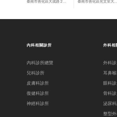
臺南市善化區大成路２１８號１、２樓
臺南市善化區光文里大成路１４２－１號１樓
內科相關診所
外科相
內科診所總覽
外科診
兒科診所
耳鼻喉
皮膚科診所
眼科診
復健科診所
骨科診
神經科診所
泌尿科
整型外