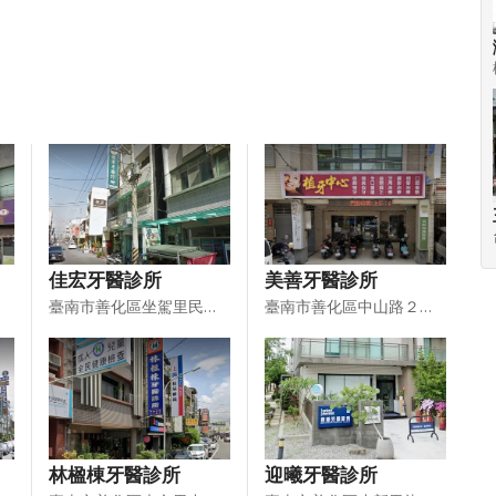
佳宏牙醫診所
美善牙醫診所
臺南市善化區坐駕里民生路４１５號
臺南市善化區中山路２１３號
林楹棟牙醫診所
迎曦牙醫診所