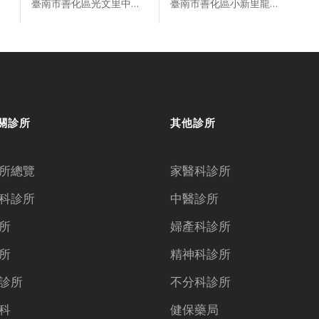
臺南市善化區光文里中山路２９４號
臺南市善化區小新里龍目井路４７８號２樓
關診所
其他診所
所總覽
家醫科診所
科診所
中醫診所
所
婦產科診所
所
精神科診所
診所
不分科診所
科
健保藥局