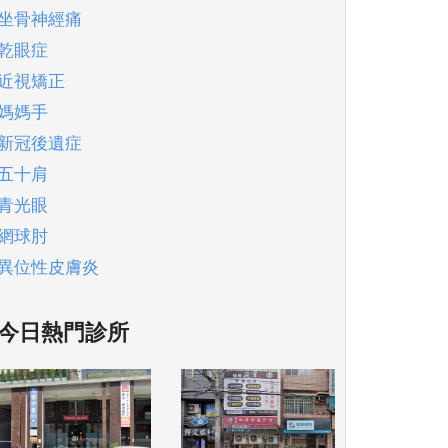
坐骨神經痛
乾眼症
近視矯正
媽媽手
新冠後遺症
五十肩
青光眼
網球肘
異位性皮膚炎
今日熱門診所