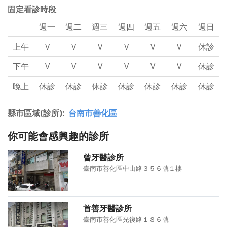
固定看診時段
週一
週二
週三
週四
週五
週六
週日
上午
V
V
V
V
V
V
休診
下午
V
V
V
V
V
V
休診
晚上
休診
休診
休診
休診
休診
休診
休診
縣市區域(診所)
台南市善化區
你可能會感興趣的診所
曾牙醫診所
臺南市善化區中山路３５６號１樓
首善牙醫診所
臺南市善化區光復路１８６號