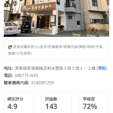
里港米蘭診所 (心血管/肝膽腸胃/新陳代謝/胸腔/神經/中風
復健/小兒感冒)
地址
屏東縣里港鄉鐵店村永豐路２段５號１－２樓 (
導航
)
電話
(08)7751630
醫事機構代碼
3543091259
網友評分
評論數
準確度
4.9
143
72%