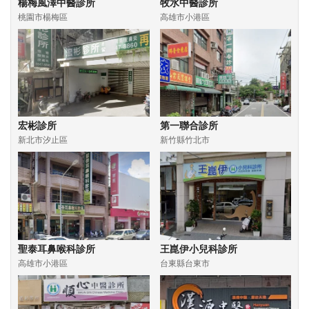
楊梅風澤中醫診所
牧水中醫診所
桃園市楊梅區
高雄市小港區
宏彬診所
第一聯合診所
新北市汐止區
新竹縣竹北市
聖泰耳鼻喉科診所
王崑伊小兒科診所
高雄市小港區
台東縣台東市