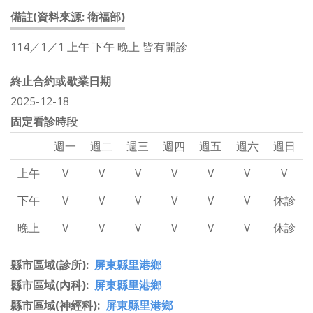
備註(資料來源: 衛福部)
114／1／1 上午 下午 晚上 皆有開診
終止合約或歇業日期
2025-12-18
固定看診時段
週一
週二
週三
週四
週五
週六
週日
上午
V
V
V
V
V
V
V
下午
V
V
V
V
V
V
休診
晚上
V
V
V
V
V
V
休診
縣市區域(診所)
屏東縣里港鄉
縣市區域(內科)
屏東縣里港鄉
縣市區域(神經科)
屏東縣里港鄉