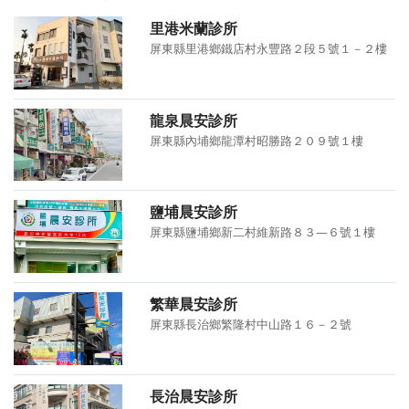
里港米蘭診所
屏東縣里港鄉鐵店村永豐路２段５號１－２樓
龍泉晨安診所
屏東縣內埔鄉龍潭村昭勝路２０９號１樓
鹽埔晨安診所
屏東縣鹽埔鄉新二村維新路８３—６號１樓
繁華晨安診所
屏東縣長治鄉繁隆村中山路１６－２號
長治晨安診所