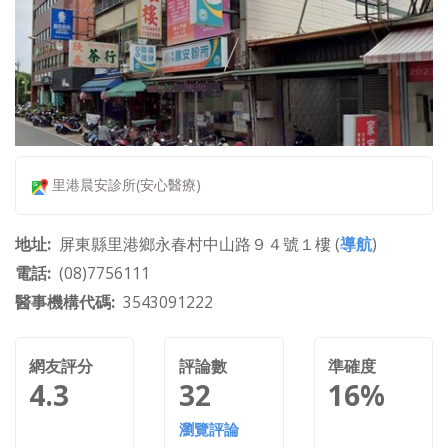
里港晨安診所(安心醫療)
地址
屏東縣里港鄉永春村中山路９４號１樓 (
導航
)
電話
(08)7756111
醫事機構代碼
3543091222
網友評分
評論數
準確度
4.3
32
16%
瀏覽評論