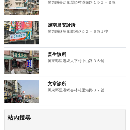
屏東縣長治鄉潭頭村潭頭路１９２－３號
鹽南晨安診所
屏東縣鹽埔鄉勝利路５２－６號１樓
普生診所
屏東縣里港鄉大平村中山路３５號
文章診所
屏東縣里港鄉春林村里港路８７號
站內搜尋