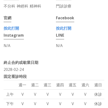
不分科
神經科
精神科
門診診療
官網
Facebook
按此打開
按此打開
Instagram
LINE
N/A
N/A
終止合約或歇業日期
2028-02-24
固定看診時段
週一
週二
週三
週四
週五
週六
週日
上午
V
V
V
V
V
V
休診
下午
V
V
V
V
V
V
休診