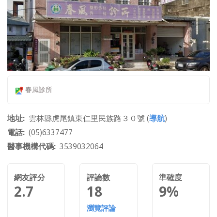
春風診所
地址
雲林縣虎尾鎮東仁里民族路３０號 (
導航
)
電話
(05)6337477
醫事機構代碼
3539032064
網友評分
評論數
準確度
2.7
18
9%
瀏覽評論