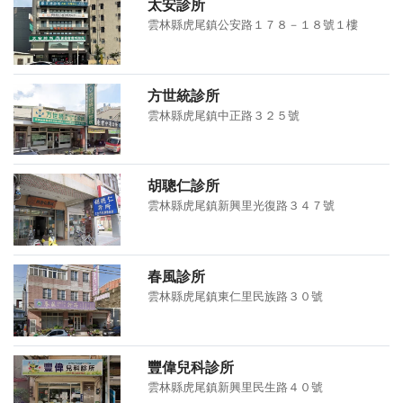
太安診所
雲林縣虎尾鎮公安路１７８－１８號１樓
方世統診所
雲林縣虎尾鎮中正路３２５號
胡聰仁診所
雲林縣虎尾鎮新興里光復路３４７號
春風診所
雲林縣虎尾鎮東仁里民族路３０號
豐偉兒科診所
雲林縣虎尾鎮新興里民生路４０號