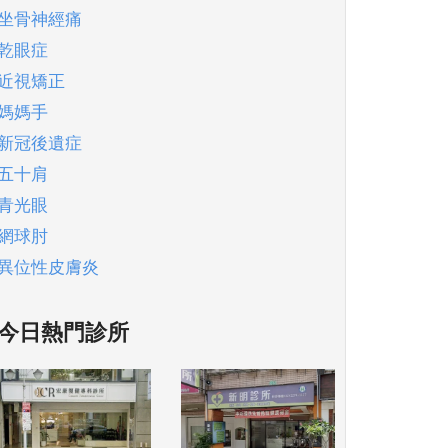
坐骨神經痛
乾眼症
近視矯正
媽媽手
新冠後遺症
五十肩
青光眼
網球肘
異位性皮膚炎
今日熱門診所