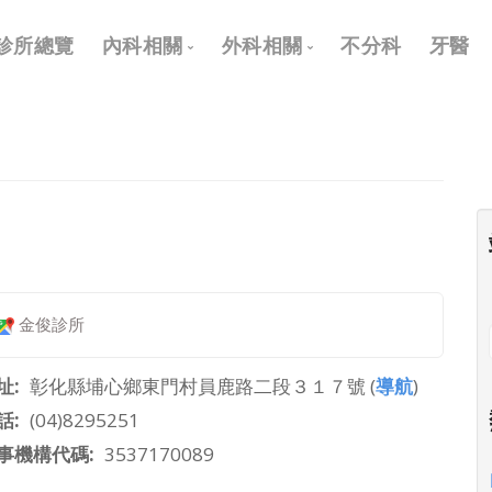
Main
診所總覽
內科相關
外科相關
不分科
牙醫
navigation
內科
外科
兒科
耳鼻喉科
皮膚科
眼科
神經科
骨科
復健科
泌尿科
金俊診所
神經外科
整形外科
址
彰化縣埔心鄉東門村員鹿路二段３１７號 (
導航
)
話
(04)8295251
事機構代碼
3537170089