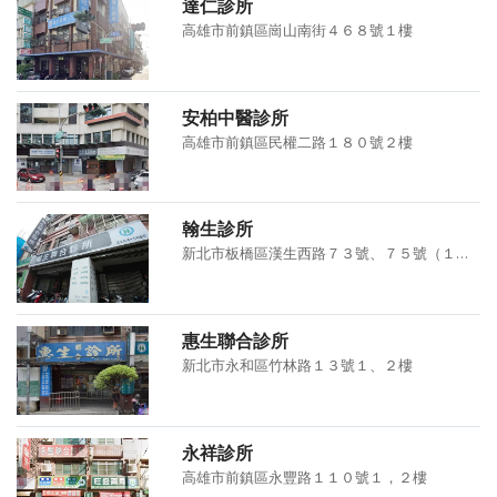
達仁診所
高雄市前鎮區崗山南街４６８號１樓
安柏中醫診所
高雄市前鎮區民權二路１８０號２樓
翰生診所
新北市板橋區漢生西路７３號、７５號（１樓）
惠生聯合診所
新北市永和區竹林路１３號１、２樓
永祥診所
高雄市前鎮區永豐路１１０號１，２樓