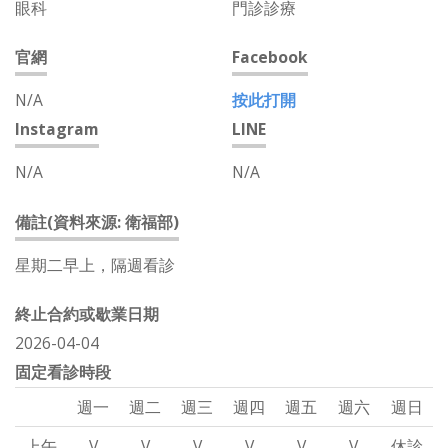
眼科
門診診療
官網
Facebook
N/A
按此打開
Instagram
LINE
N/A
N/A
備註(資料來源: 衛福部)
星期二早上，隔週看診
終止合約或歇業日期
2026-04-04
固定看診時段
週一
週二
週三
週四
週五
週六
週日
上午
V
V
V
V
V
V
休診