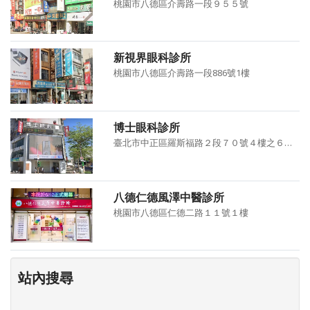
桃園市八德區介壽路一段９５５號
新視界眼科診所
桃園市八德區介壽路一段886號1樓
博士眼科診所
臺北市中正區羅斯福路２段７０號４樓之６、７０號４樓之７、７０
八德仁德風澤中醫診所
桃園市八德區仁德二路１１號１樓
站內搜尋