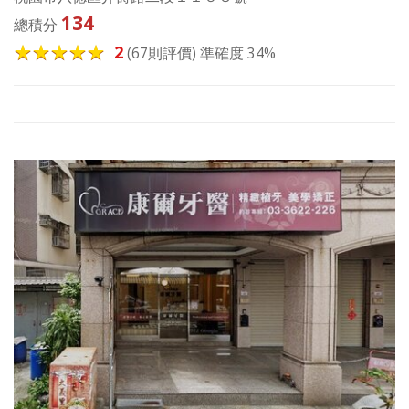
134
總積分
2
(67則評價) 準確度 34%