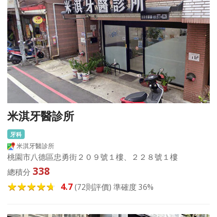
米淇牙醫診所
牙科
米淇牙醫診所
桃園市八德區忠勇街２０９號１樓、２２８號１樓
338
總積分
4.7
(72則評價) 準確度 36%