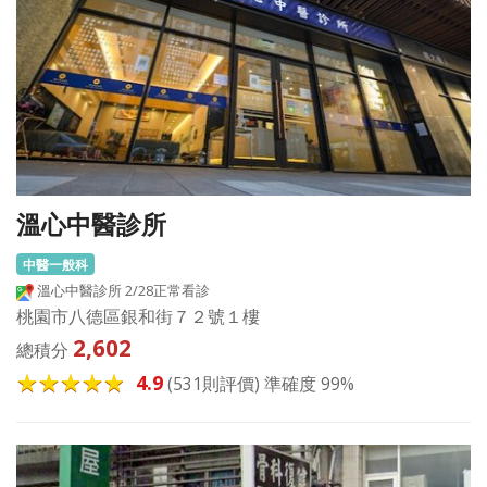
溫心中醫診所
中醫一般科
溫心中醫診所 2/28正常看診
桃園市八德區銀和街７２號１樓
2,602
總積分
4.9
(531則評價) 準確度 99%