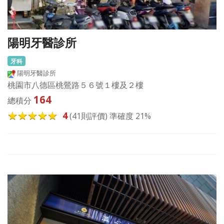
陽明牙醫診所
牙科
陽明牙醫診所
桃園市八德區桃鶯路５６號１樓及２樓
164
總積分
4
(41則評價) 準確度 21%