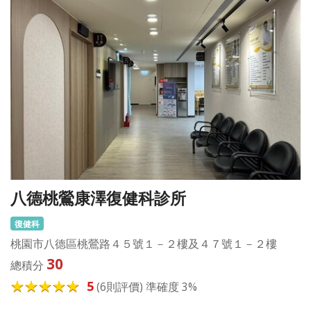
八德桃鶯康澤復健科診所
復健科
桃園市八德區桃鶯路４５號１－２樓及４７號１－２樓
30
總積分
5
(6則評價) 準確度 3%