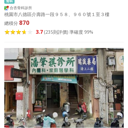
骨科
合杏骨科診所
桃園市八德區介壽路一段９５８、９６０號１至３樓
870
總積分
3.7
(235則評價) 準確度 99%