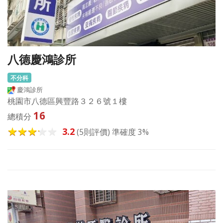
八德慶鴻診所
不分科
慶鴻診所
桃園市八德區興豐路３２６號１樓
16
總積分
3.2
(5則評價) 準確度 3%