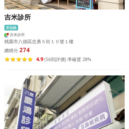
吉米診所
不分科
吉米診所
桃園市八德區忠勇５街１０號１樓
274
總積分
4.9
(56則評價) 準確度 28%