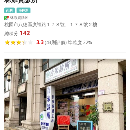
內科
神經科
林添貴診所
桃園市八德區廣福路１７８號、１７８號２樓
142
總積分
3.3
(43則評價) 準確度 22%