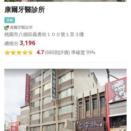
康爾牙醫診所
牙科
康爾牙醫診所
桃園市八德區義勇街１００號１至３樓
3,196
總積分
4.7
(680則評價) 準確度 99%