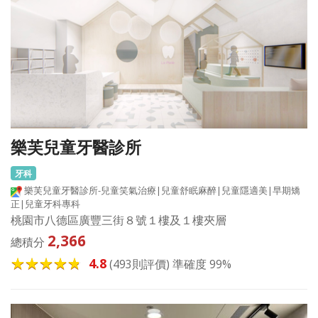
樂芙兒童牙醫診所
牙科
樂芙兒童牙醫診所-兒童笑氣治療|兒童舒眠麻醉|兒童隱適美|早期矯
正|兒童牙科專科
桃園市八德區廣豐三街８號１樓及１樓夾層
2,366
總積分
4.8
(493則評價) 準確度 99%