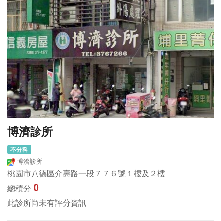
博濟診所
不分科
博濟診所
桃園市八德區介壽路一段７７６號１樓及２樓
0
總積分
此診所尚未有評分資訊