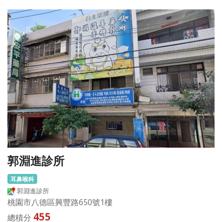
郭淵進診所
耳鼻喉科
郭淵進診所
桃園市八德區興豐路650號1樓
455
總積分