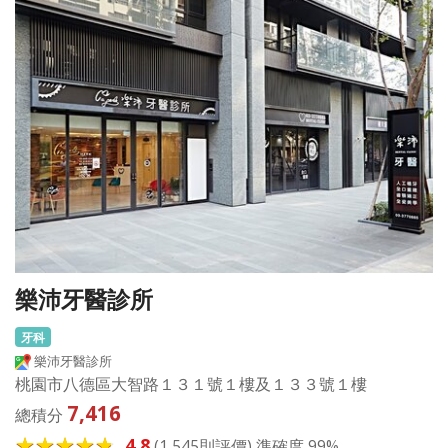
樂沛牙醫診所
牙科
樂沛牙醫診所
桃園市八德區大智路１３１號１樓及１３３號１樓
7,416
總積分
4.8
(1,545則評價) 準確度 99%