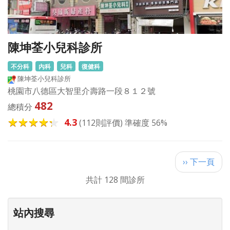
陳坤荃小兒科診所
不分科
內科
兒科
復健科
陳坤荃小兒科診所
桃園市八德區大智里介壽路一段８１２號
482
總積分
4.3
(112則評價) 準確度 56%
Pagination
下
›› 下一頁
一
共計 128 間診所
頁
站內搜尋