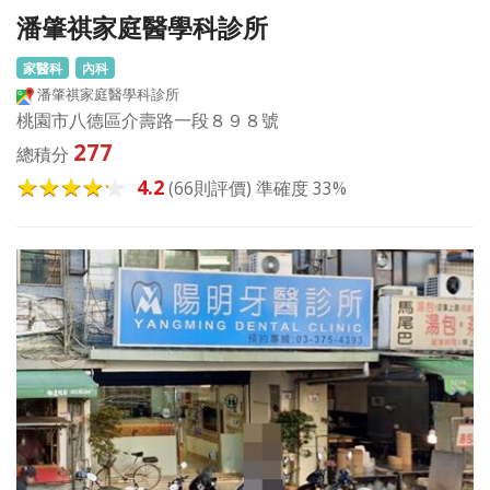
潘肇祺家庭醫學科診所
家醫科
內科
潘肇祺家庭醫學科診所
桃園市八德區介壽路一段８９８號
277
總積分
4.2
(66則評價) 準確度 33%