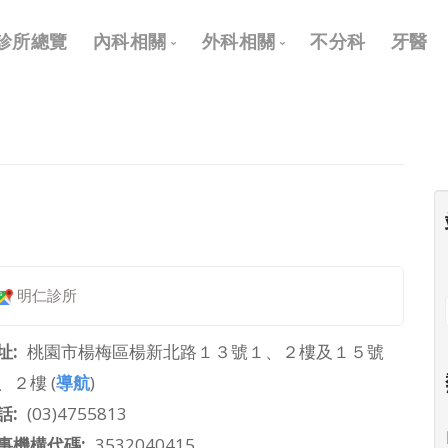
Main
診所總覽
內科相關
外科相關
不分科
牙醫
navigation
內科
外科
兒科
耳鼻喉科
皮膚科
眼科
神經科
骨科
復健科
泌尿科
明仁診所
神經外科
整形外科
址
桃園市楊梅區楊新北路１３號１、２樓及１５號
、２樓 (
導航
)
話
(03)4755813
事機構代碼
3532040415