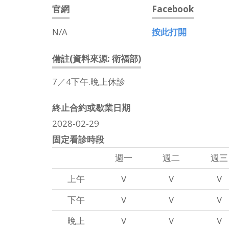
官網
Facebook
N/A
按此打開
備註(資料來源: 衛福部)
7／4下午.晚上休診
終止合約或歇業日期
2028-02-29
固定看診時段
週一
週二
週三
上午
V
V
V
下午
V
V
V
晚上
V
V
V