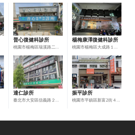
普心復健科診所
楊梅康澤復健科診所
桃園市楊梅區瑞溪路二段１６０號１樓及２樓
桃園市楊梅區大成路１０５號１樓、２樓及３樓
達仁診所
振平診所
臺北市大安區信義路２段２０８號４樓
桃園市平鎮區新富2街４２號１樓