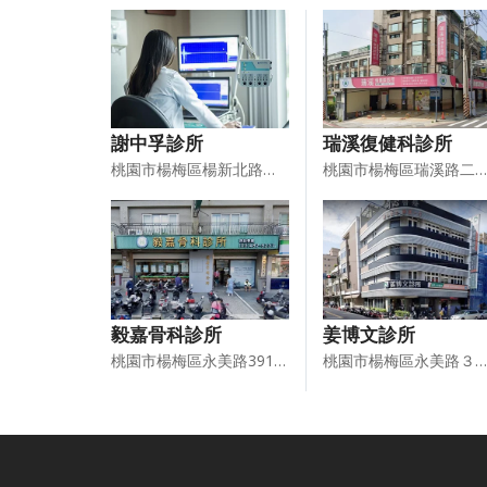
謝中孚診所
瑞溪復健科診所
桃園市楊梅區楊新北路１３號２樓及１５號３樓
桃園市楊梅區瑞溪路二段１８９號１樓至４樓
毅嘉骨科診所
姜博文診所
桃園市楊梅區永美路391-1.393號
桃園市楊梅區永美路３３５號１樓、２樓