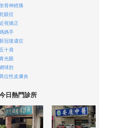
坐骨神經痛
乾眼症
近視矯正
媽媽手
新冠後遺症
五十肩
青光眼
網球肘
異位性皮膚炎
今日熱門診所