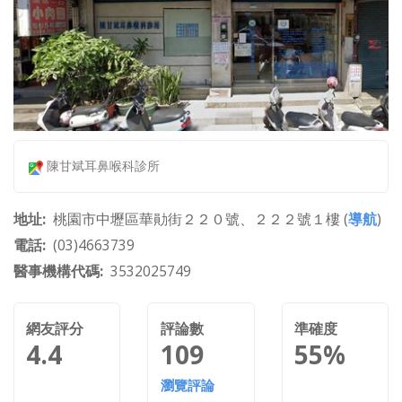
陳甘斌耳鼻喉科診所
地址
桃園市中壢區華勛街２２０號、２２２號１樓 (
導航
)
電話
(03)4663739
醫事機構代碼
3532025749
網友評分
評論數
準確度
4.4
109
55%
瀏覽評論