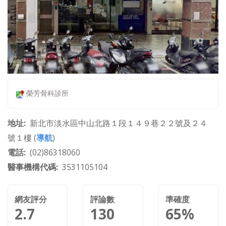
榮芳骨科診所
地址
新北市淡水區中山北路１段１４９巷２２號及２４
號１樓 (
導航
)
電話
(02)86318060
醫事機構代碼
3531105104
網友評分
評論數
準確度
2.7
130
65%