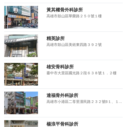
黃其權骨外科診所
高雄市鼓山區華榮路２５０號１樓
精英診所
高雄市鼓山區美術東四路３９２號
雄安骨科診所
臺中市大里區國光路２段６３８號１．２樓
達福骨外科診所
高雄市小港區二苓里漢民路２３２號B１、１、２樓
楊浪平骨科診所