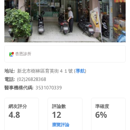
杏恩診所
地址
新北市樹林區育英街４１號 (
導航
)
電話
(02)26828368
醫事機構代碼
3531070339
網友評分
評論數
準確度
4.8
12
6%
瀏覽評論