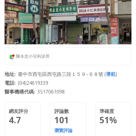
陳永忠小兒科診所
地址
臺中市西屯區西屯路三段１５９–６８號 (
導航
)
電話
(04)24619339
醫事機構代碼
3517061098
網友評分
評論數
準確度
4.7
101
51%
瀏覽評論