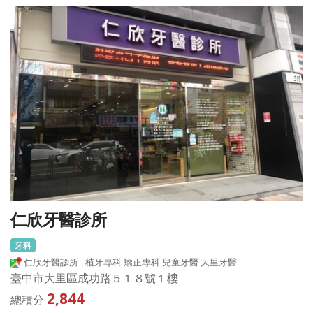
仁欣牙醫診所
牙科
仁欣牙醫診所 - 植牙專科 矯正專科 兒童牙醫 大里牙醫
臺中市大里區成功路５１８號１樓
2,844
總積分