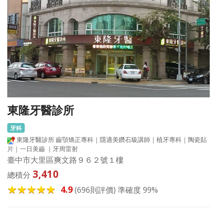
東隆牙醫診所
牙科
東隆牙醫診所 齒顎矯正專科｜隱適美鑽石級講師｜植牙專科｜陶瓷貼
片｜一日美齒 ｜牙周雷射
臺中市大里區爽文路９６２號１樓
3,410
總積分
4.9
(696則評價) 準確度 99%