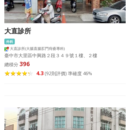
大直診所
外科
大直診所(大腸直腸肛門痔瘡專科)
臺中市大里區中興路２段３４９號１樓、２樓
396
總積分
4.3
(92則評價) 準確度 46%