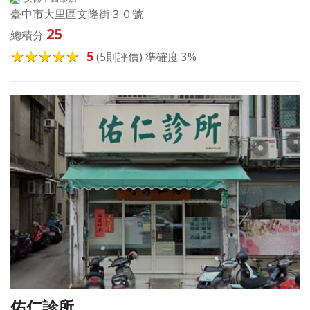
臺中市大里區文隆街３０號
25
總積分
5
(5則評價) 準確度 3%
佑仁診所