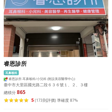
睿恩診所
耳鼻喉科
睿恩診所-耳鼻喉科/小兒科 (附設美容醫學中心)
臺中市大里區國光路二段６３６號１、２、３樓
865
總積分
5
(173則評價) 準確度 87%