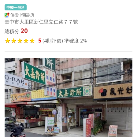
中醫一般科
佳德中醫診所
臺中市大里區新仁里立仁路７７號
20
總積分
5
(4則評價) 準確度 2%