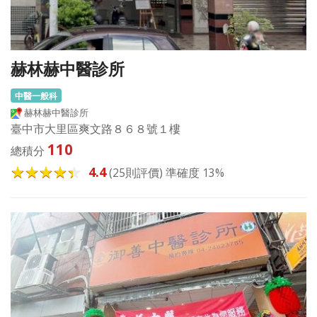
赫林赫中醫診所
中醫一般科
赫林赫中醫診所
臺中市大里區爽文路８６８號１樓
110
總積分
4.4
(25則評價) 準確度 13%