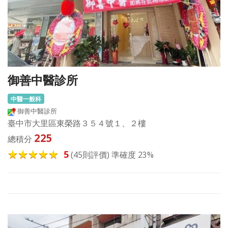
御善中醫診所
中醫一般科
御善中醫診所
臺中市大里區東榮路３５４號１、２樓
225
總積分
5
(45則評價) 準確度 23%