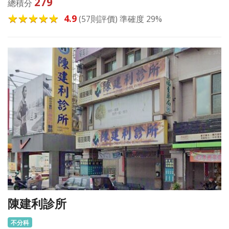
279
總積分
4.9
(57則評價) 準確度 29%
陳建利診所
不分科