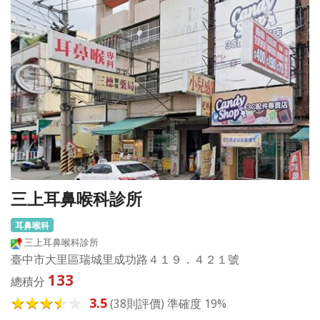
三上耳鼻喉科診所
耳鼻喉科
三上耳鼻喉科診所
臺中市大里區瑞城里成功路４１９．４２１號
133
總積分
3.5
(38則評價) 準確度 19%