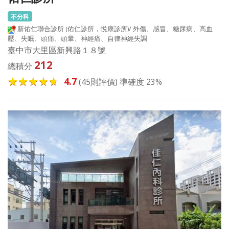
不分科
新佑仁聯合診所 (佑仁診所，悦康診所)/ 外傷、感冒、糖尿病、高血
壓、失眠、頭痛、頭暈、神經痛、自律神經失調
臺中市大里區新興路１８號
212
總積分
4.7
(45則評價) 準確度 23%