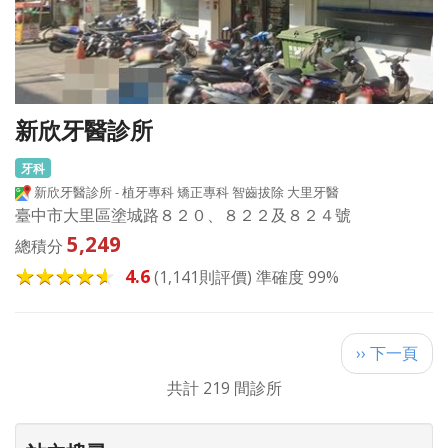
新欣牙醫診所
牙科
新欣牙醫診所 - 植牙專科 矯正專科 智齒拔除 大里牙醫
臺中市大里區塗城路８２０、８２２及８２４號
5,249
總積分
4.6
(1,141則評價) 準確度 99%
Pagination
下
›› 下一頁
一
共計 219 間診所
頁