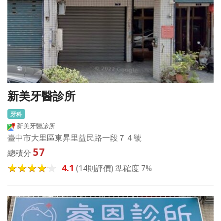
新美牙醫診所
牙科
新美牙醫診所
臺中市大里區東昇里益民路一段７４號
57
總積分
4.1
(14則評價) 準確度 7%