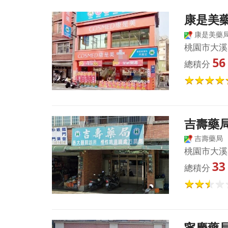
康是美
康是美藥局
桃園市大溪
56
總積分
吉壽藥
吉壽藥局
桃園市大溪
33
總積分
甯慶藥