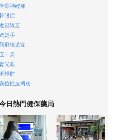
坐骨神經痛
乾眼症
近視矯正
媽媽手
新冠後遺症
五十肩
青光眼
網球肘
異位性皮膚炎
今日熱門健保藥局