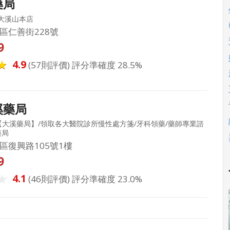
藥局
大溪山本店
區仁善街228號
9
4.9
(57則評價) 評分準確度 28.5%
溪藥局
大溪藥局】/領取各大醫院診所慢性處方箋/牙科領藥/藥師專業諮
藥局
區復興路105號1樓
9
4.1
(46則評價) 評分準確度 23.0%