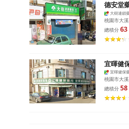
德安堂
大樹連鎖藥
桃園市大溪
63
總積分
宜暉健
宜暉健保
桃園市大溪
58
總積分