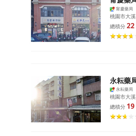
甯慶藥局
桃園市大溪
22
總積分
永耘藥
永耘藥局
桃園市大溪
19
總積分