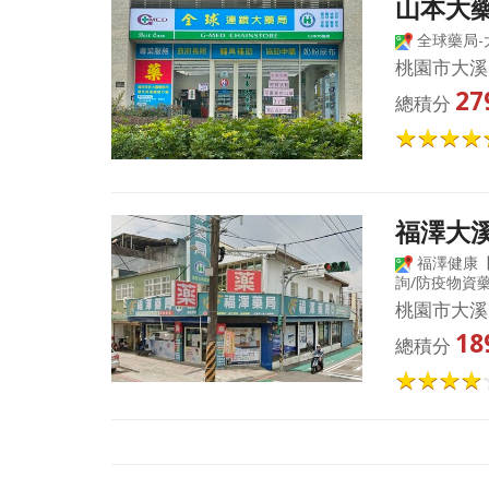
山本大
全球藥局-
桃園市大溪
27
總積分
福澤大
福澤健康【
詢/防疫物資
桃園市大溪
18
總積分