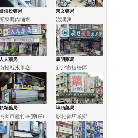
國信松藥局
東文藥局
屏東縣內埔鄉
澎湖縣
人人藥局
廣明藥局
南投縣水里鄉
新北市板橋區
顆顆藥局
埤頭藥局
桃園市蘆竹區(南崁)
彰化縣埤頭鄉