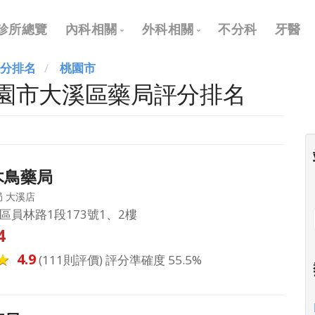
Main
診所總覽
內科相關
外科相關
不分科
牙醫
navigation
評分排名
桃園市
內科
外科
桃園市大溪區藥局評分排名
兒科
耳鼻喉科
皮膚科
眼科
神經科
骨科
木鳥藥局
復健科
泌尿科
 大溪店
神經外科
區員林路1段173號1、2樓
4
整形外科
4.9
(111則評價) 評分準確度 55.5%