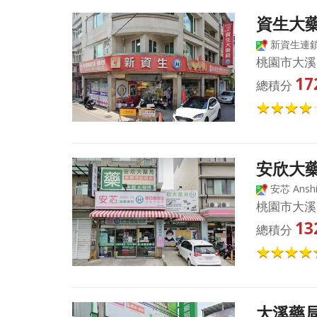
資生大
新資生連
桃園市大溪
17
總積分
安欣大
安芯 Ans
桃園市大溪
13
總積分
大溪藥