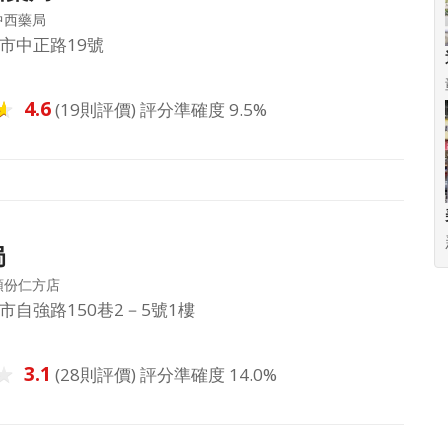
中西藥局
市中正路19號
4.6
(19則評價) 評分準確度 9.5%
局
頭份仁方店
市自強路150巷2－5號1樓
3.1
(28則評價) 評分準確度 14.0%