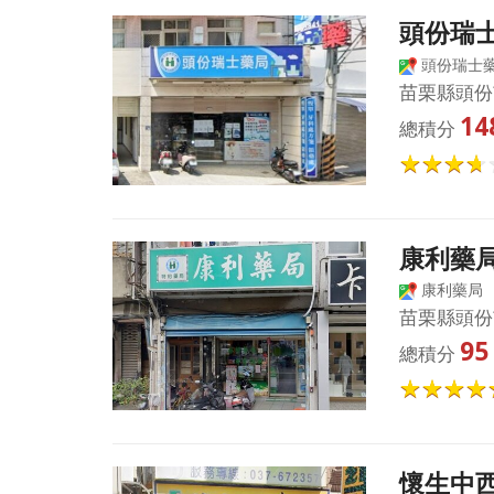
頭份瑞
頭份瑞士
苗栗縣頭份
14
總積分
康利藥
康利藥局
苗栗縣頭份
95
總積分
懷生中