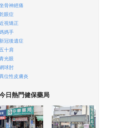
坐骨神經痛
乾眼症
近視矯正
媽媽手
新冠後遺症
五十肩
青光眼
網球肘
異位性皮膚炎
今日熱門健保藥局