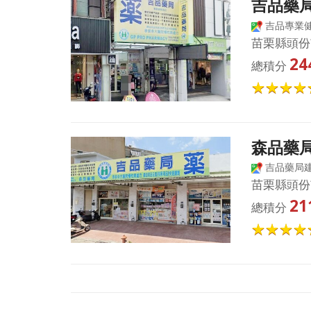
吉品藥
吉品專業
苗栗縣頭份
24
總積分
森品藥
吉品藥局
苗栗縣頭份市
21
總積分