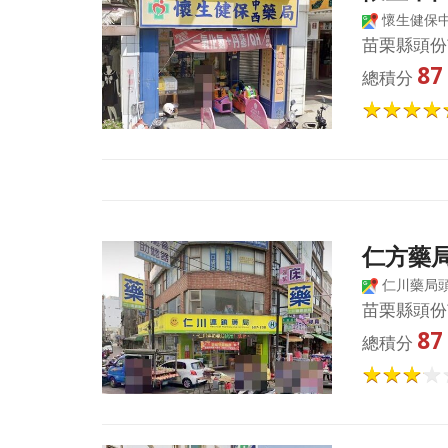
懷生健保
苗栗縣頭份
87
總積分
仁方藥
仁川藥局
苗栗縣頭份
87
總積分