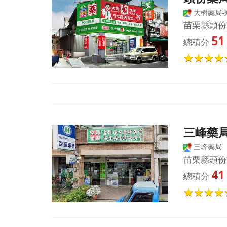
大樹藥局-
苗栗縣頭份
51
總積分
三峰藥
三峰藥局
苗栗縣頭份
41
總積分