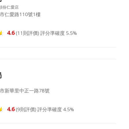
頭份仁愛店
市仁愛路110號1樓
4.6
(11則評價) 評分準確度 5.5%
局
市新華里中正一路78號
4.6
(9則評價) 評分準確度 4.5%