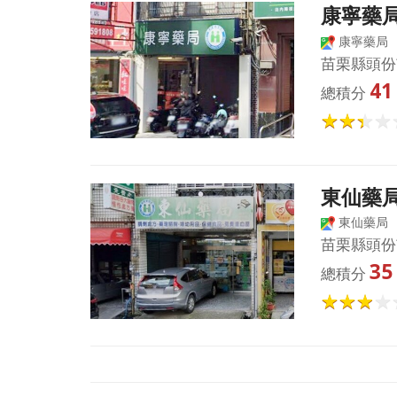
康寧藥
康寧藥局
苗栗縣頭份
41
總積分
東仙藥
東仙藥局
苗栗縣頭份
35
總積分