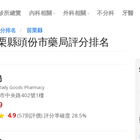
Main
診所總覽
內科相關
外科相關
不分科
牙醫
navigation
評分排名
苗栗縣
內科
外科
苗栗縣頭份市藥局評分排名
兒科
耳鼻喉科
皮膚科
眼科
神經科
骨科
局
復健科
泌尿科
ly Goods Pharmacy
神經外科
市中央路402號1樓
9
整形外科
4.9
(57則評價) 評分準確度 28.5%