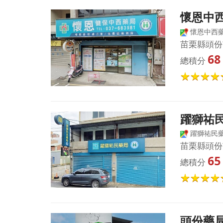
懷恩中
懷恩中西
苗栗縣頭份
68
總積分
躍獅祐
躍獅祐民
苗栗縣頭份
65
總積分
頭份藥