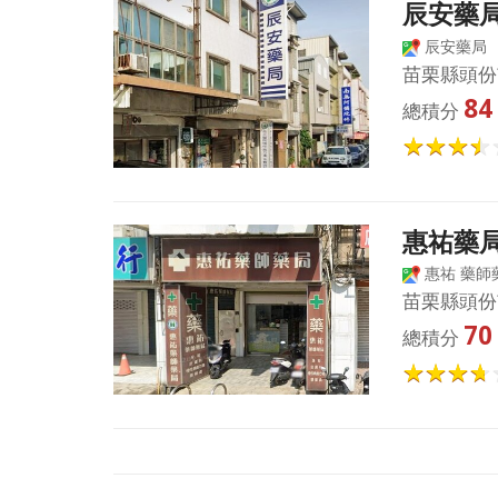
辰安藥
辰安藥局
苗栗縣頭份
84
總積分
惠祐藥
惠祐 藥師
苗栗縣頭份
70
總積分