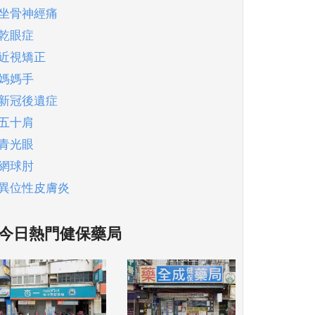
坐骨神經痛
乾眼症
近視矯正
媽媽手
新冠後遺症
五十肩
青光眼
網球肘
異位性皮膚炎
今日熱門健保藥局