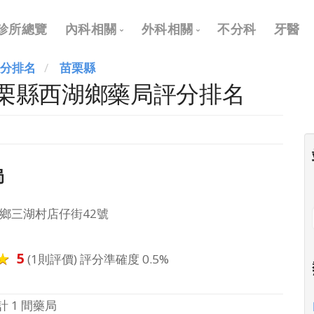
Main
診所總覽
內科相關
外科相關
不分科
牙醫
navigation
評分排名
苗栗縣
內科
外科
苗栗縣西湖鄉藥局評分排名
兒科
耳鼻喉科
皮膚科
眼科
神經科
骨科
局
復健科
泌尿科
神經外科
鄉三湖村店仔街42號
整形外科
5
(1則評價) 評分準確度 0.5%
計 1 間藥局