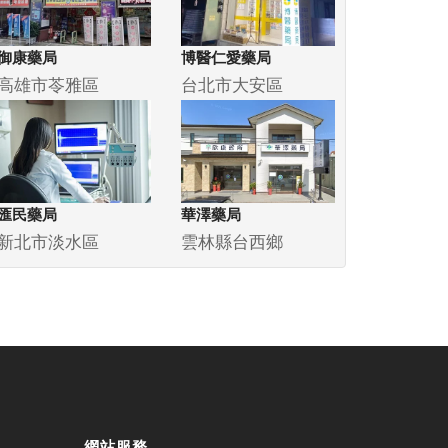
御康藥局
博醫仁愛藥局
高雄市苓雅區
台北市大安區
匯民藥局
華澤藥局
新北市淡水區
雲林縣台西鄉
網站服務