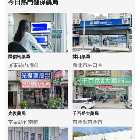
今日熱門健保藥局
國信松藥局
林口藥局
屏東縣內埔鄉
新北市林口區
光復藥局
千百岳大藥局
苗栗縣竹南鎮
苗栗縣苗栗市