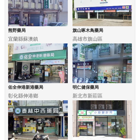
熊野藥局
旗山啄木鳥藥局
宜蘭縣蘇澳鎮
高雄市旗山區
佑全伸港新港藥局
明仁健保藥局
彰化縣伸港鄉
新北市新莊區