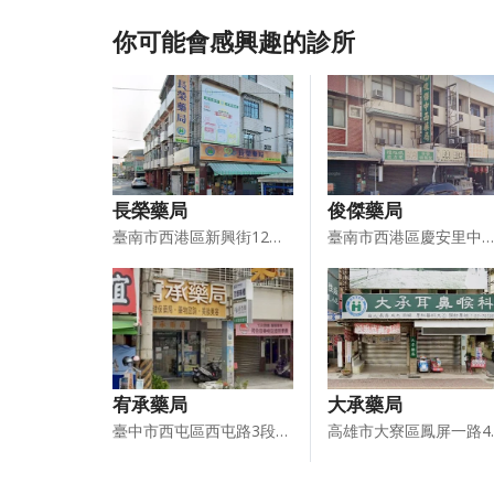
你可能會感興趣的診所
長榮藥局
俊傑藥局
臺南市西港區新興街12巷14號1樓
臺南市西港區慶安里中山路257號
宥承藥局
大承藥局
臺中市西屯區西屯路3段148－16號
高雄市大