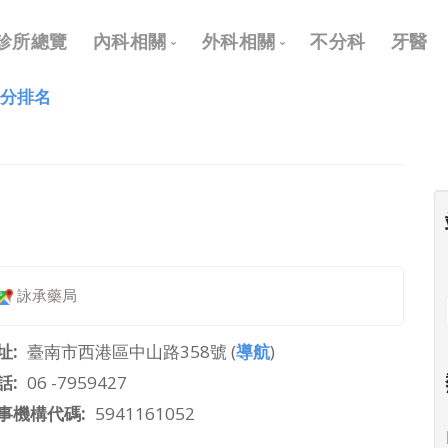
Main
診所總覽
內科相關
外科相關
不分科
牙醫
navigation
評分排名
內科
外科
兒科
耳鼻喉科
皮膚科
眼科
神經科
骨科
復健科
泌尿科
詠承藥局
神經外科
整形外科
址
臺南市西港區中山路358號 (
導航
)
話
06 -7959427
事機構代碼
5941161052