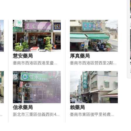
慧安藥局
厚真藥局
臺南市西港區西港里慶安路95之9號
臺南市西港區營西里2鄰後營17號
信承藥局
賴藥局
寮區鳳屏一路466號1樓
新北市三重區信義西街44號1樓
臺南市東區後甲里裕農路621巷26－2號