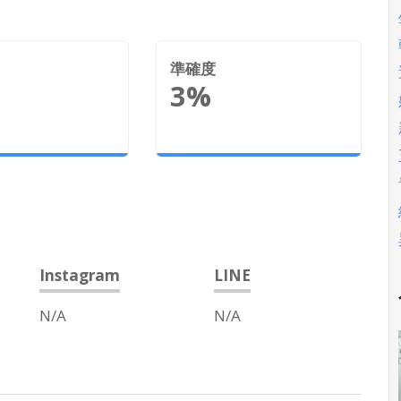
準確度
3%
Instagram
LINE
N/A
N/A