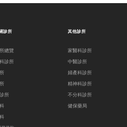
關診所
其他診所
所總覽
家醫科診所
科診所
中醫診所
所
婦產科診所
所
精神科診所
診所
不分科診所
科
健保藥局
科