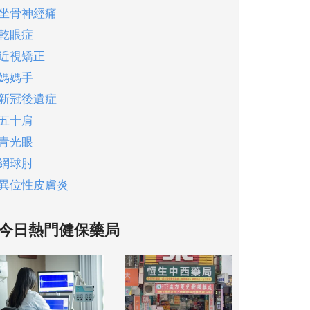
坐骨神經痛
乾眼症
近視矯正
媽媽手
新冠後遺症
五十肩
青光眼
網球肘
異位性皮膚炎
今日熱門健保藥局