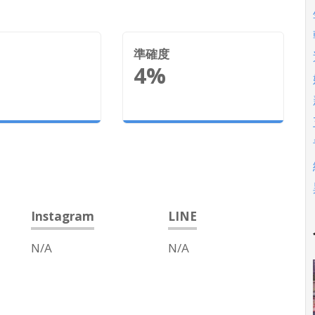
準確度
4%
Instagram
LINE
N/A
N/A