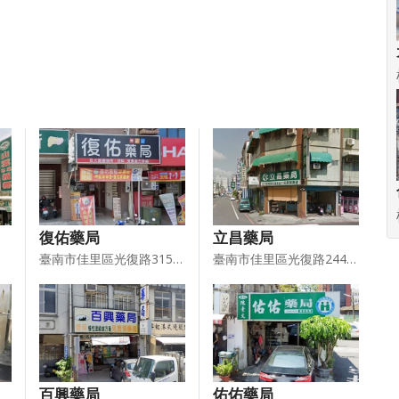
復佑藥局
立昌藥局
臺南市佳里區光復路315號1樓
臺南市佳里區光復路244號1樓
百興藥局
佑佑藥局