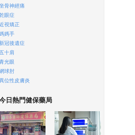
坐骨神經痛
乾眼症
近視矯正
媽媽手
新冠後遺症
五十肩
青光眼
網球肘
異位性皮膚炎
今日熱門健保藥局