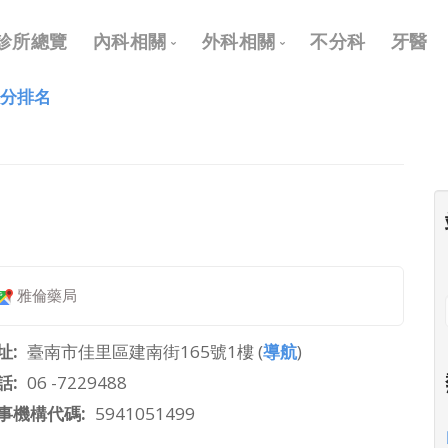
Main
診所總覽
內科相關
外科相關
不分科
牙醫
navigation
評分排名
內科
外科
兒科
耳鼻喉科
皮膚科
眼科
神經科
骨科
復健科
泌尿科
雅倫藥局
神經外科
整形外科
址
臺南市佳里區建南街165號1樓 (
導航
)
話
06 -7229488
事機構代碼
5941051499