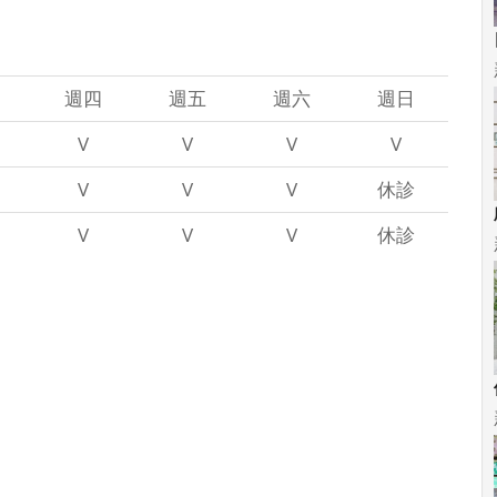
週四
週五
週六
週日
V
V
V
V
V
V
V
休診
V
V
V
休診