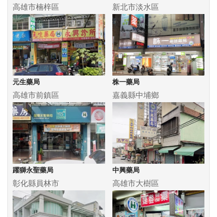
高雄市楠梓區
新北市淡水區
元生藥局
株一藥局
高雄市前鎮區
嘉義縣中埔鄉
躍獅永聖藥局
中興藥局
彰化縣員林市
高雄市大樹區