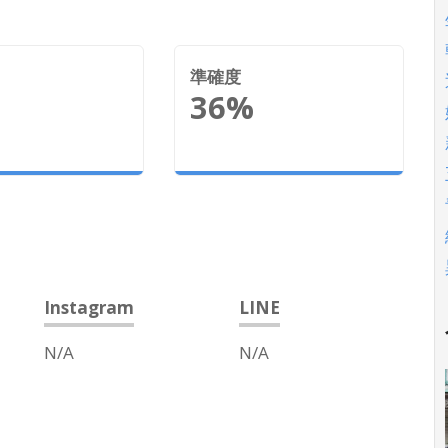
準確度
36%
Instagram
LINE
N/A
N/A