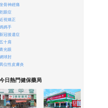
坐骨神經痛
乾眼症
近視矯正
媽媽手
新冠後遺症
五十肩
青光眼
網球肘
異位性皮膚炎
今日熱門健保藥局