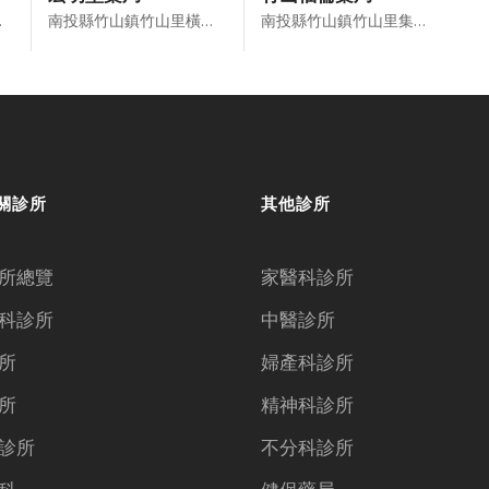
之2號
南投縣竹山鎮竹山里橫街88號
南投縣竹山鎮竹山里集山路三段858號
關診所
其他診所
所總覽
家醫科診所
科診所
中醫診所
所
婦產科診所
所
精神科診所
診所
不分科診所