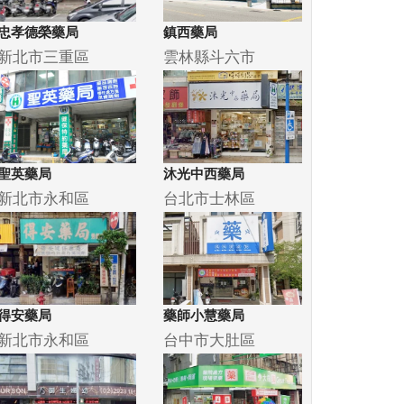
忠孝德榮藥局
鎮西藥局
新北市三重區
雲林縣斗六市
聖英藥局
沐光中西藥局
新北市永和區
台北市士林區
得安藥局
藥師小慧藥局
新北市永和區
台中市大肚區