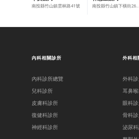
南投縣竹山鎮雲林路41號
南投縣竹山鎮下橫街26
內科相關診所
外科相
內科診所總覽
外科診
兒科診所
耳鼻喉
皮膚科診所
眼科診
復健科診所
骨科診
神經科診所
泌尿科