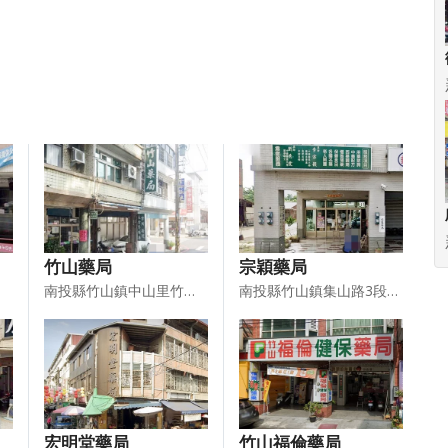
竹山藥局
宗穎藥局
南投縣竹山鎮中山里竹山路150之2號
南投縣竹山鎮集山路3段591號
宏明堂藥局
竹山福倫藥局