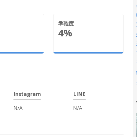
準確度
4%
Instagram
LINE
N/A
N/A