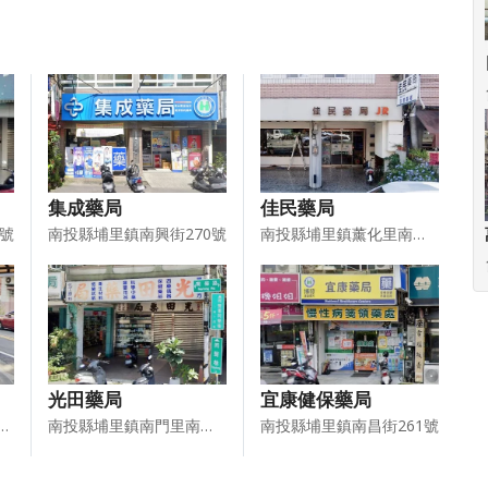
集成藥局
佳民藥局
5號
南投縣埔里鎮南興街270號
南投縣埔里鎮薰化里南昌街287號
光田藥局
宜康健保藥局
埔里鎮和平東路415號
南投縣埔里鎮南門里南榮路12號
南投縣埔里鎮南昌街261號