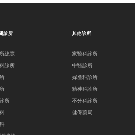
關診所
其他診所
所總覽
家醫科診所
科診所
中醫診所
所
婦產科診所
所
精神科診所
診所
不分科診所
科
健保藥局
科