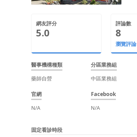
網友評分
評論數
5.0
8
瀏覽評論
醫事機構種類
分區業務組
藥師自營
中區業務組
官網
Facebook
N/A
N/A
固定看診時段