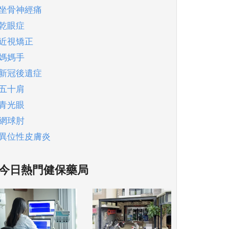
坐骨神經痛
乾眼症
近視矯正
媽媽手
新冠後遺症
五十肩
青光眼
網球肘
異位性皮膚炎
今日熱門健保藥局