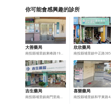
你可能會感興趣的診所
大善藥局
欣欣藥局
南投縣埔里鎮東峰路19之1號2樓
南投縣埔里鎮中正路38
吉生藥局
喜樂藥局
南投縣埔里鎮南門里南昌街145號
南投縣