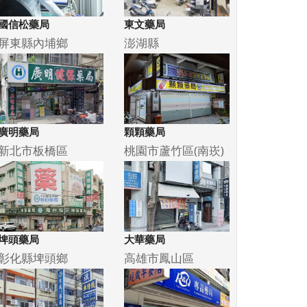
國信松藥局
東文藥局
屏東縣內埔鄉
澎湖縣
廣明藥局
顆顆藥局
新北市板橋區
桃園市蘆竹區(南崁)
埤頭藥局
大華藥局
彰化縣埤頭鄉
高雄市鳳山區