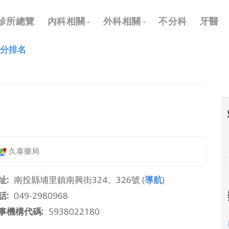
Main
診所總覽
內科相關
外科相關
不分科
牙醫
navigation
評分排名
內科
外科
兒科
耳鼻喉科
皮膚科
眼科
神經科
骨科
復健科
泌尿科
久泰藥局
神經外科
整形外科
址
南投縣埔里鎮南興街324、326號 (
導航
)
話
049-2980968
事機構代碼
5938022180