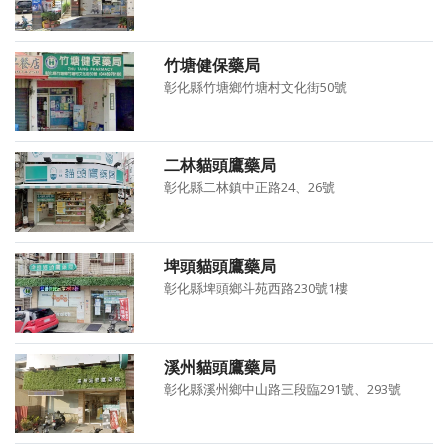
竹塘健保藥局
彰化縣竹塘鄉竹塘村文化街50號
二林貓頭鷹藥局
彰化縣二林鎮中正路24、26號
埤頭貓頭鷹藥局
彰化縣埤頭鄉斗苑西路230號1樓
溪州貓頭鷹藥局
彰化縣溪州鄉中山路三段臨291號、293號