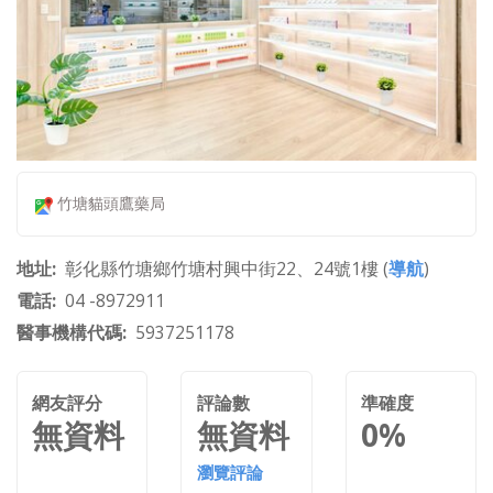
竹塘貓頭鷹藥局
地址
彰化縣竹塘鄉竹塘村興中街22、24號1樓 (
導航
)
電話
04 -8972911
醫事機構代碼
5937251178
網友評分
評論數
準確度
無資料
無資料
0%
瀏覽評論