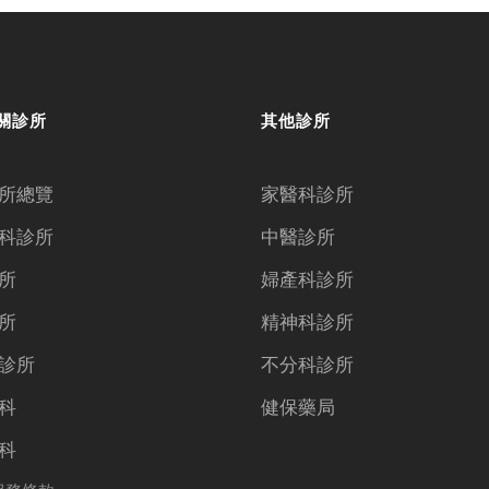
關診所
其他診所
所總覽
家醫科診所
科診所
中醫診所
所
婦產科診所
所
精神科診所
診所
不分科診所
科
健保藥局
科