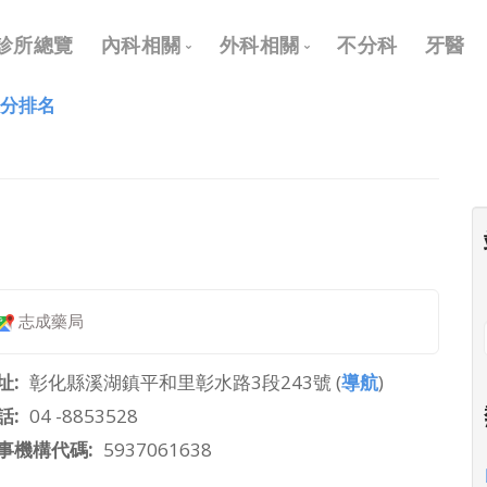
Main
診所總覽
內科相關
外科相關
不分科
牙醫
navigation
評分排名
內科
外科
兒科
耳鼻喉科
皮膚科
眼科
神經科
骨科
復健科
泌尿科
志成藥局
神經外科
整形外科
址
彰化縣溪湖鎮平和里彰水路3段243號 (
導航
)
話
04 -8853528
事機構代碼
5937061638