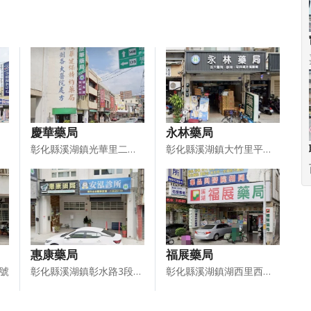
慶華藥局
永林藥局
彰化縣溪湖鎮光華里二溪路一段14號
彰化縣溪湖鎮大竹里平和街142號
惠康藥局
福展藥局
3號
彰化縣溪湖鎮彰水路3段492－1號
彰化縣溪湖鎮湖西里西環路209號