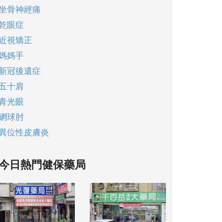
坐骨神經痛
乾眼症
近視矯正
媽媽手
新冠後遺症
五十肩
青光眼
網球肘
異位性皮膚炎
今日熱門健保藥局