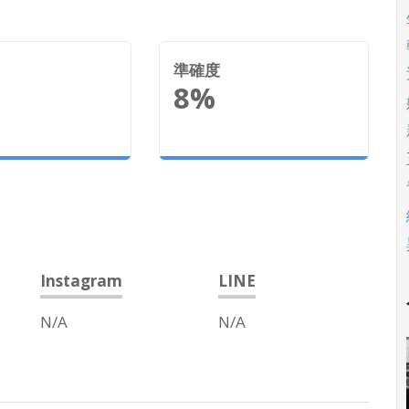
準確度
8%
Instagram
LINE
N/A
N/A