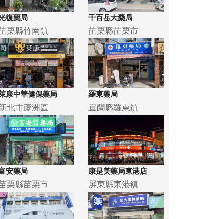
光復藥局
千百岳大藥局
苗栗縣竹南鎮
苗栗縣苗栗市
萊康中華健保藥局
羅東藥局
新北市蘆洲區
宜蘭縣羅東鎮
富安藥局
康是美藥局東港店
苗栗縣苗栗市
屏東縣東港鎮