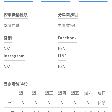
醫事機構種類
分區業務組
藥師自營
中區業務組
官網
Facebook
N/A
N/A
Instagram
LINE
N/A
N/A
固定看診時段
週一
週二
週三
週四
週五
週六
週日
上午
V
V
V
V
V
V
休診