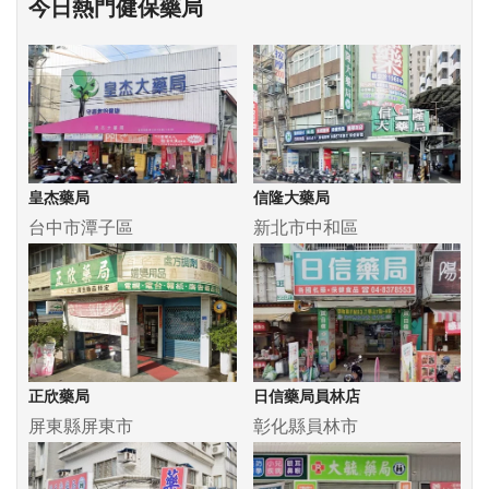
今日熱門健保藥局
皇杰藥局
信隆大藥局
台中市潭子區
新北市中和區
正欣藥局
日信藥局員林店
屏東縣屏東市
彰化縣員林市