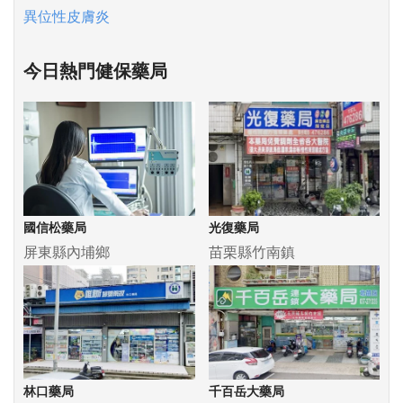
異位性皮膚炎
今日熱門健保藥局
國信松藥局
光復藥局
屏東縣內埔鄉
苗栗縣竹南鎮
林口藥局
千百岳大藥局