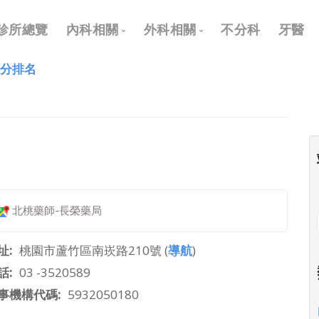
Main
診所總覽
內科相關
外科相關
不分科
牙醫
navigation
評分排名
內科
外科
兒科
耳鼻喉科
皮膚科
眼科
神經科
骨科
復健科
泌尿科
北桃藥師-長榮藥局
神經外科
整形外科
址
桃園市蘆竹區南崁路210號 (
導航
)
話
03 -3520589
事機構代碼
5932050180