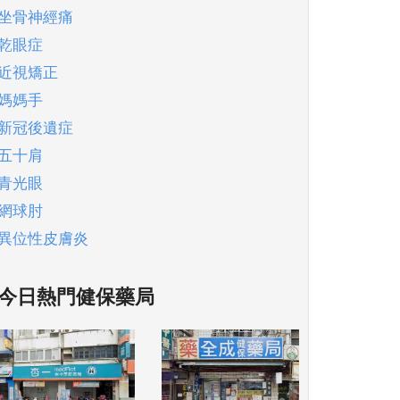
坐骨神經痛
乾眼症
近視矯正
媽媽手
新冠後遺症
五十肩
青光眼
網球肘
異位性皮膚炎
今日熱門健保藥局