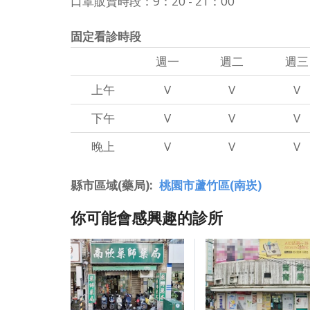
口罩販賣時段：9：20 - 21：00
固定看診時段
週一
週二
週三
上午
V
V
V
下午
V
V
V
晚上
V
V
V
縣市區域(藥局)
桃園市蘆竹區(南崁)
你可能會感興趣的診所