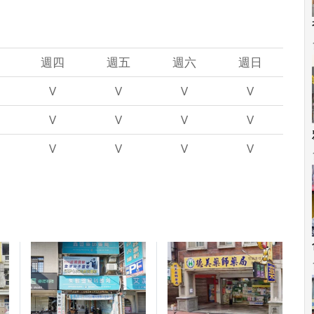
週四
週五
週六
週日
V
V
V
V
V
V
V
V
V
V
V
V