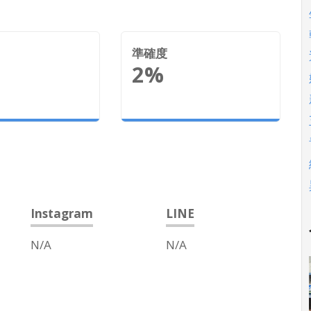
準確度
2%
Instagram
LINE
N/A
N/A