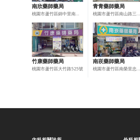
南欣藥師藥局
青青藥師藥局
桃園市蘆竹區錦中里南崁路205號
桃園市蘆竹區南山路三段313號1樓
竹康藥師藥局
南崁藥師藥局
桃園市蘆竹區大竹路525號
桃園市蘆竹區南榮里忠孝西路3號之1樓
內科相關診所
外科相