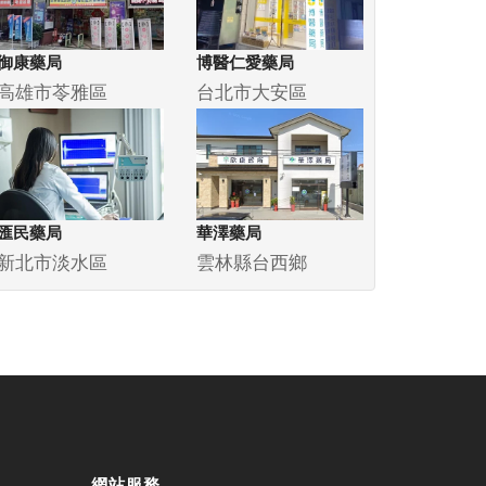
御康藥局
博醫仁愛藥局
高雄市苓雅區
台北市大安區
匯民藥局
華澤藥局
新北市淡水區
雲林縣台西鄉
網站服務