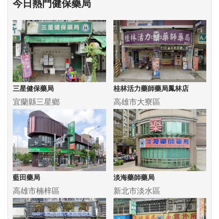
今日熱門健保藥局
三星健保藥局
桂林活力藥師藥局鳳林店
宜蘭縣三星鄉
高雄市大寮區
藍田藥局
淡海藥師藥局
高雄市楠梓區
新北市淡水區