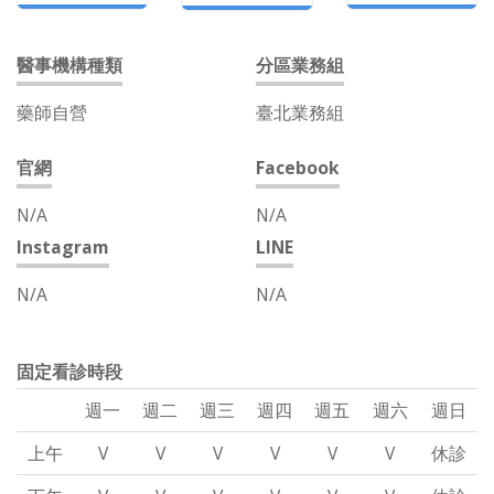
醫事機構種類
分區業務組
藥師自營
臺北業務組
官網
Facebook
N/A
N/A
Instagram
LINE
N/A
N/A
固定看診時段
週一
週二
週三
週四
週五
週六
週日
上午
V
V
V
V
V
V
休診