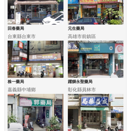
回春藥局
元生藥局
台東縣台東市
高雄市前鎮區
株一藥局
躍獅永聖藥局
嘉義縣中埔鄉
彰化縣員林市