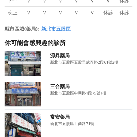
下午
V
V
V
V
V
V
休診
晚上
V
V
V
V
V
休診
休診
縣市區域(藥局)
新北市五股區
你可能會感興趣的診所
源昇藥局
新北市五股區五股里成泰路2段61號2樓
三合藥局
新北市五股區中興路1段75號1樓
常安藥局
新北市五股區工商路71號