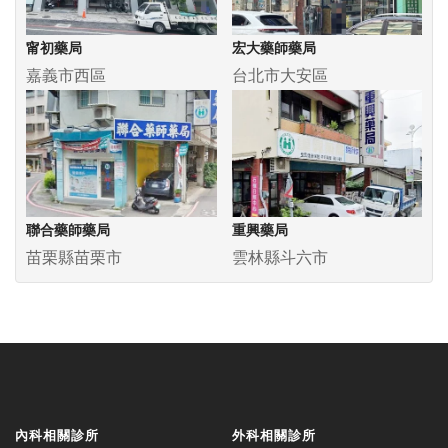
甯初藥局
宏大藥師藥局
嘉義市西區
台北市大安區
聯合藥師藥局
重興藥局
苗栗縣苗栗市
雲林縣斗六市
內科相關診所
外科相關診所