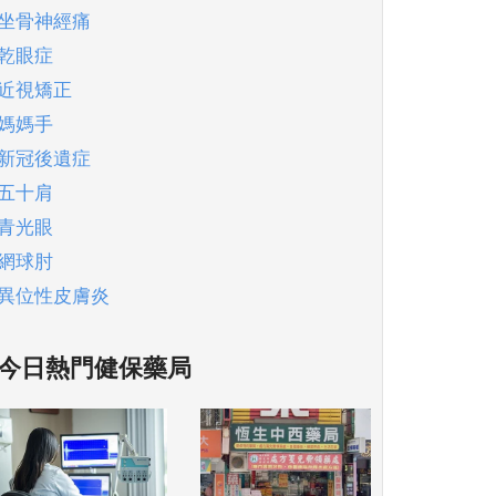
坐骨神經痛
乾眼症
近視矯正
媽媽手
新冠後遺症
五十肩
青光眼
網球肘
異位性皮膚炎
今日熱門健保藥局