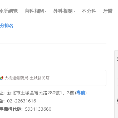
Main
診所總覽
內科相關
外科相關
不分科
牙醫
navigation
評分排名
內科
外科
兒科
耳鼻喉科
皮膚科
眼科
神經科
骨科
復健科
泌尿科
大樹連鎖藥局-土城裕民店
神經外科
整形外科
址
新北市土城區裕民路280號1、2樓 (
導航
)
話
02 -22631616
事機構代碼
5931133680