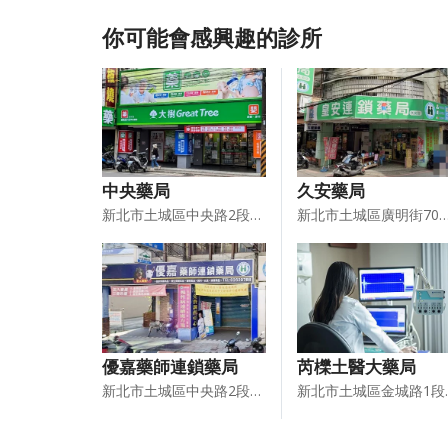
你可能會感興趣的診所
中央藥局
久安藥局
新北市土城區中央路2段84、86號（1樓）
新北市土城區廣明街70
優嘉藥師連鎖藥局
芮櫟土醫大藥局
新北市土城區中央路2段117號1樓
新北市土