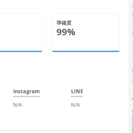
準確度
99%
Instagram
LINE
N/A
N/A