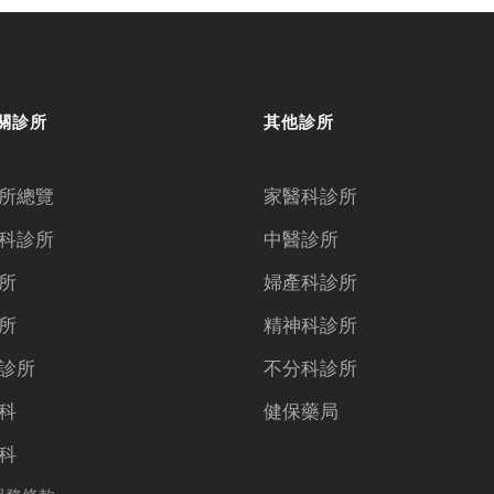
關診所
其他診所
所總覽
家醫科診所
科診所
中醫診所
所
婦產科診所
所
精神科診所
診所
不分科診所
科
健保藥局
科