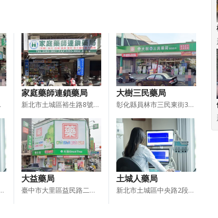
家庭藥師連鎖藥局
大樹三民藥局
號1樓
新北市土城區裕生路8號1、2樓
彰化縣員林市三民東街356號
大益藥局
土城人藥局
城區金城路1段257號1樓
臺中市大里區益民路二段335號1、2樓
新北市土城區中央路2段213巷2號1樓