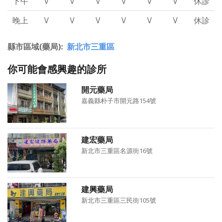
下午
V
V
V
V
V
V
休診
晚上
V
V
V
V
V
V
休診
縣市區域(藥局)
新北市三重區
你可能會感興趣的診所
開元藥局
嘉義縣朴子市開元路154號
建宏藥局
新北市三重區名源街16號
建興藥局
新北市三重區三民街105號