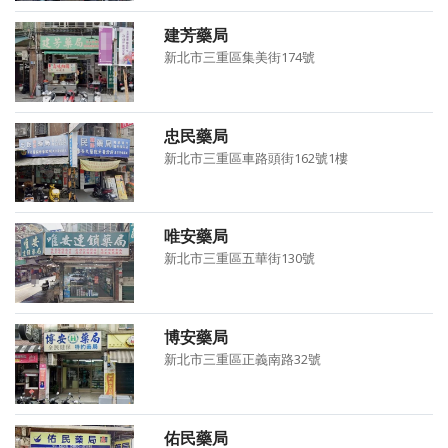
建芳藥局
新北市三重區集美街174號
忠民藥局
新北市三重區車路頭街162號1樓
唯安藥局
新北市三重區五華街130號
博安藥局
新北市三重區正義南路32號
佑民藥局