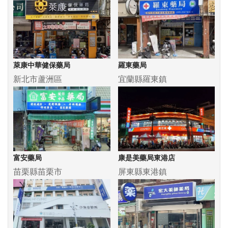
萊康中華健保藥局
羅東藥局
新北市蘆洲區
宜蘭縣羅東鎮
富安藥局
康是美藥局東港店
苗栗縣苗栗市
屏東縣東港鎮