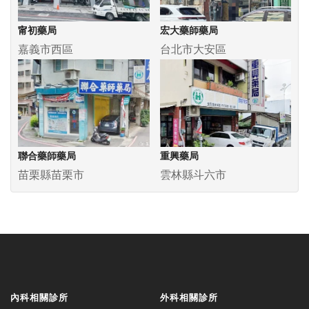
甯初藥局
宏大藥師藥局
嘉義市西區
台北市大安區
聯合藥師藥局
重興藥局
苗栗縣苗栗市
雲林縣斗六市
內科相關診所
外科相關診所