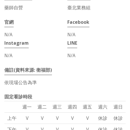
藥師自營
臺北業務組
官網
Facebook
N/A
N/A
Instagram
LINE
N/A
N/A
備註(資料來源: 衛福部)
依現場公告為準
固定看診時段
週一
週二
週三
週四
週五
週六
週日
上午
V
V
V
V
V
休診
休診
下午
V
V
V
V
V
休診
休診