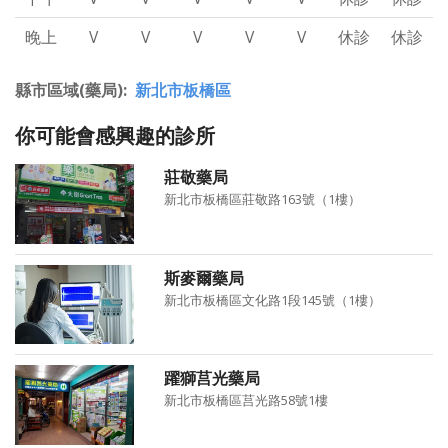
晚上
V
V
V
V
V
休診
休診
縣市區域(藥局)
新北市板橋區
你可能會感興趣的診所
莊敬藥局
新北市板橋區莊敬路163號（1樓）
斯麥爾藥局
新北市板橋區文化路1段145號（1樓）
躍獅莒光藥局
新北市板橋區莒光路58號1樓